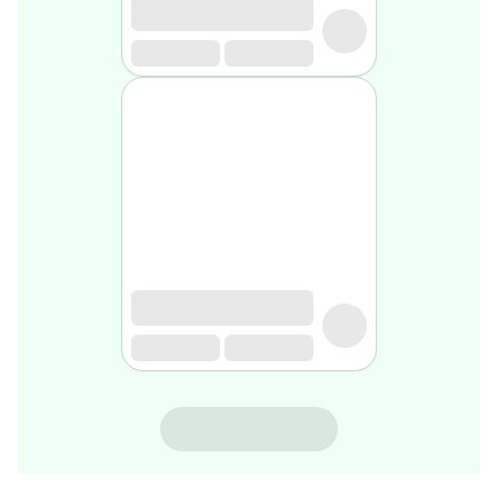
rasage
Après
rasage
Rasoir
&
accessoires
Douche
&
bain
homme
Douche
&
bain
homme
Déodorant
homme
Déodorant
homme
ISDIN