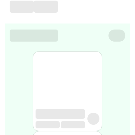
de
voyage
Sarrah's
favorite
Nature
&
bio
Aromathérapie
Huiles
essentielles
Huiles
végétales
Matériel
médical
Claquettes
orthpédiques
Matériel
médical
Homme