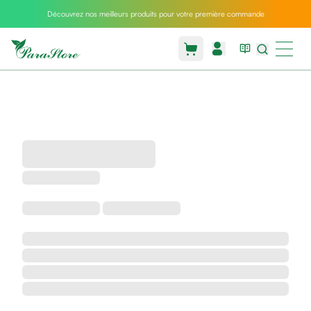
Découvrez nos meilleurs produits pour votre première commande
Packs
parastore
Pack
special
Pack
special
bebe
et
maman
Exclusif
parastore
Korean
skincare
Coussin