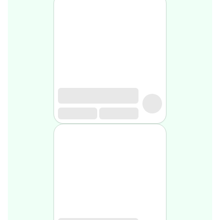
Soin
visage
homme
Nettoyant
&
gommage
Soin
hydratant
homme
Soin
anti
age
homme
Rasage
Mousse,
crème
&
gel
de