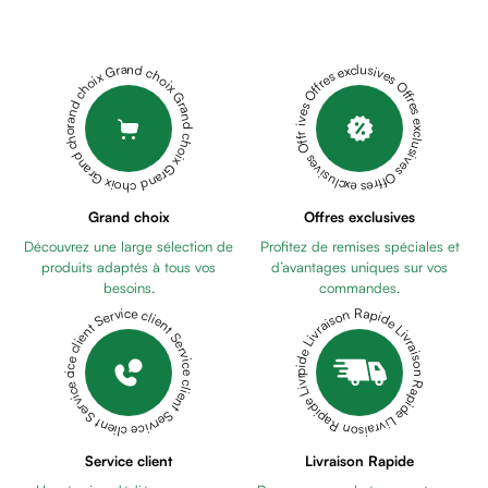
Cheveux
ISDINCEUTICS
Fortifiant
BRIGHTEN
Anti
MELACLEAR
Grand choix Grand choix Grand choix Grand choix Grand choix
Offres exclusives Offres exclusives Offres exclusives Offres exclusives Offres exclusives
chute
SERUM
Anti
30ML
INNOVADERM
pelliculaire
-
Cheveux
SERUM
blancs
ANTI
Visage
Grand choix
Offres exclusives
TACHE
Nettoyant
Découvrez une large sélection de
Profitez de remises spéciales et
30ML
NOREVA
&
produits adaptés à tous vos
d’avantages uniques sur vos
SENSIDIANE
démaquillant
besoins.
commandes.
GELEE
Lait
Livraison Rapide Livraison Rapide Livraison Rapide Livraison Rapide Livraison Rapide
Service client Service client Service client Service client Service client
LAVANTE
RONCEY
démaquillant
CLAIRSKIN
Lotion
SERUM
Gel
ECLAIRCISSANT
lavant
ANTI
Eau
TACHES
Service client
Livraison Rapide
micellaire
30ML
BIODERMA