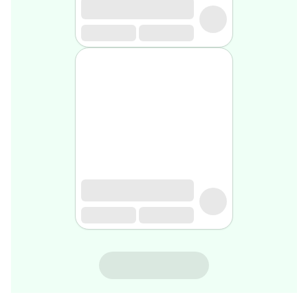
rasage
Après
rasage
Rasoir
&
accessoires
Douche
&
bain
homme
Douche
&
bain
homme
Déodorant
homme
Déodorant
homme
VASELINE