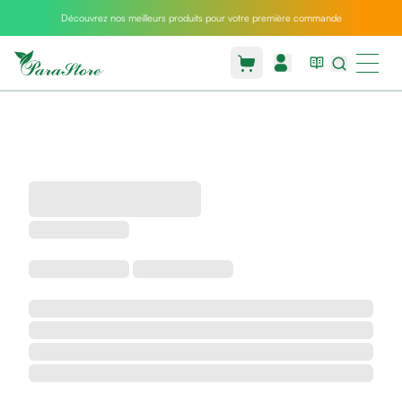
Découvrez nos meilleurs produits pour votre première commande
Packs
parastore
Pack
special
Pack
special
bebe
et
maman
Exclusif
parastore
Korean
skincare
Coussin