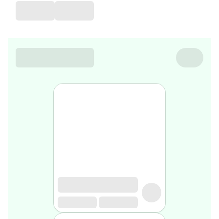
de
voyage
Sarrah's
favorite
Nature
&
bio
Aromathérapie
Huiles
essentielles
Huiles
végétales
Matériel
médical
Claquettes
orthpédiques
Matériel
médical
Homme