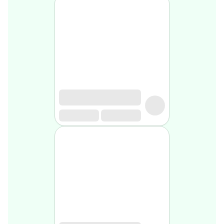
Soin
visage
homme
Nettoyant
&
gommage
Soin
hydratant
homme
Soin
anti
age
homme
Rasage
Mousse,
crème
&
gel
de