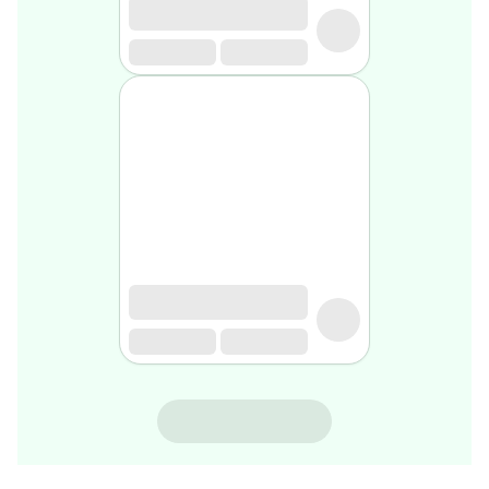
rasage
Après
rasage
Rasoir
&
accessoires
Douche
&
bain
homme
Douche
&
bain
homme
Déodorant
homme
Déodorant
homme
ALEONAT