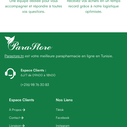
Une équipe dédiée pour vous
Recevez vos achats en un temps
Baume
SOMMEIL
accompagner et répondre à toutes
record grâce à notre logistique
Masque
vos questions.
optimisée.
visage
Gommage
visage
Pains
nettoyants
Huile
Parastore.tn
est votre meilleure parapharmacie en ligne en Tunisie.
lavante
Crème
lavante
Espace Clients
:
6J/7 de 09h00 à 18h00
Mousse
nettoyante
(+216) 98 76 30 83
Soin
anti-
Espace Clients
Nos Liens
âge
À Propos
Tiktok
Sérum
anti-
Contact
Facebook
âge
Livraison
Instagram