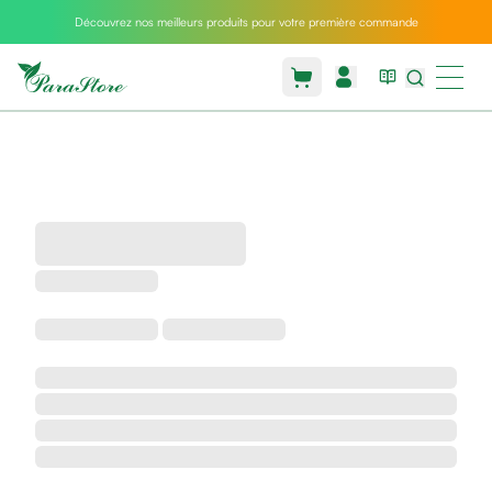
Découvrez nos meilleurs produits pour votre première commande
Packs
parastore
Pack
special
Pack
special
bebe
et
maman
Exclusif
parastore
Korean
skincare
Coussin