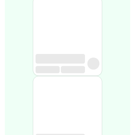
Soin
visage
homme
Nettoyant
&
gommage
Soin
hydratant
homme
Soin
anti
age
homme
Rasage
Mousse,
crème
&
gel
de