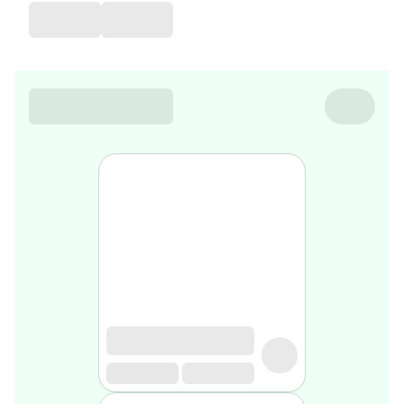
de
voyage
Sarrah's
favorite
Nature
&
bio
Aromathérapie
Huiles
essentielles
Huiles
végétales
Matériel
médical
Claquettes
orthpédiques
Matériel
médical
Homme