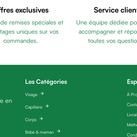
fres exclusives
Service clien
 de remises spéciales et
Une équipe dédiée po
tages uniques sur vos
accompagner et répo
commandes.
toutes vos questio
Les Catégories
Esp
Visage
À Pr
ie en
Cont
Capillaire
Livra
Corps
Méth
Bébé & maman
Condi