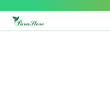
Packs
parastore
Pack
special
Pack
special
bebe
et
maman
Exclusif
parastore
Korean
skincare