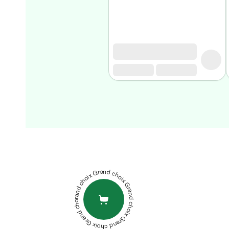
Homme
Soin
visage
homme
Nettoyant
&
gommage
Soin
hydratant
homme
Soin
SVR
anti
BIOTIC
age
HYALU
homme
GELEE
Grand choix Grand choix Grand choix Grand choix Grand choix
Rasage
REGENERANTE
Mousse,
REPULPANTE
crème
50ML
ACM
&
VITIX
gel