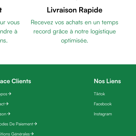
t
Livraison Rapide
ur vous
Recevez vos achats en un temps
ndre à
record grâce à notre logistique
ns.
optimisée.
ace Clients
Nos Liens
opos
Tiktok
act
Facebook
ison
Instagram
odes De Paiement
tions Générales