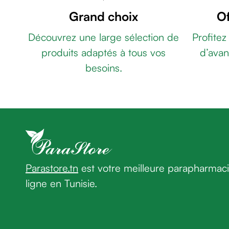
-
de
Grand choix
Of
GEL
rasage
REGULATEUR
Après
Découvrez une large sélection de
Profitez
DE
rasage
produits adaptés à tous vos
d’avan
LA
Rasoir
DEPIGMENTATION
besoins.
&
20ML
BEESLINE
accessoires
ADAPTOGEN
Douche
CREME
&
BARRIERE
bain
50ML
NOVACLEAR
homme
GLUTA
Douche
WHITE
&
PLUS
Parastore.tn
est votre meilleure parapharmac
bain
NETTOYANT
homme
ligne en Tunisie.
VISAGE
Déodorant
150ML
THÉRAPY
homme
CRÈME
Déodorant
HYDRA