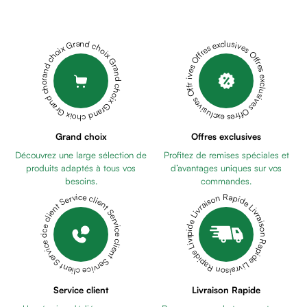
Déodorant
OMÉGA
homme
3
Cheveux
ULTRA
Grand choix Grand choix Grand choix Grand choix Grand choix
Offres exclusives Offres exclusives Offres exclusives Offres exclusives Offres exclusives
Fortifiant
TG
HOLISTIX
Anti
HOLIGLOW
chute
BOITE
Anti
DE
pelliculaire
30
HOLISTIX
Cheveux
Grand choix
Offres exclusives
HOLIGUMS
blancs
Découvrez une large sélection de
Profitez de remises spéciales et
Anti
Visage
produits adaptés à tous vos
d’avantages uniques sur vos
Stress
Nettoyant
besoins.
commandes.
60
&
Livraison Rapide Livraison Rapide Livraison Rapide Livraison Rapide Livraison Rapide
Service client Service client Service client Service client Service client
gémies
PHARMALIFE
démaquillant
OLER
Lait
TOUX
démaquillant
SECHE
GOOD
Lotion
HEALTH
Gel
D-
Service client
Livraison Rapide
lavant
BOOST