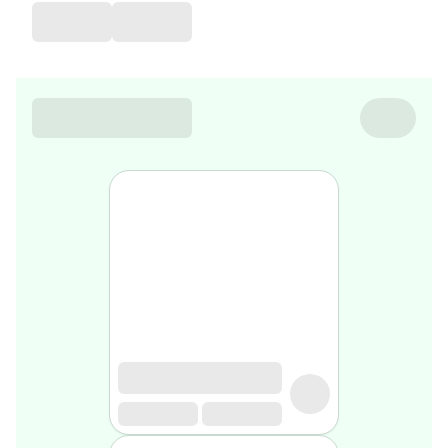
favorite
Coussin
de
voyage
Nesrine’s
favorite
Nature
&
bio
Aromathérapie
Huiles
essentielles
Huiles
végétales
Matériel
médical
Claquettes
orthpédiques
Matériel