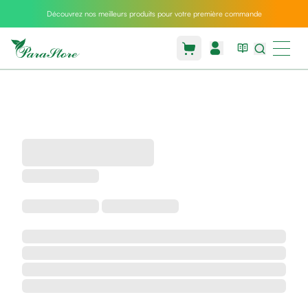
Découvrez nos meilleurs produits pour votre première commande
Packs
parastore
Pack
special
Pack
special
bebe
et
maman
Exclusif
parastore
Korean
skincare
Sarrah's