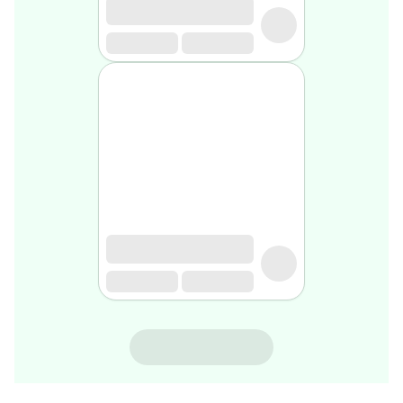
gel
de
rasage
Après
rasage
Rasoir
&
accessoires
Douche
&
bain
homme
Douche
&
bain
homme
Déodorant
homme
BIOHERBS