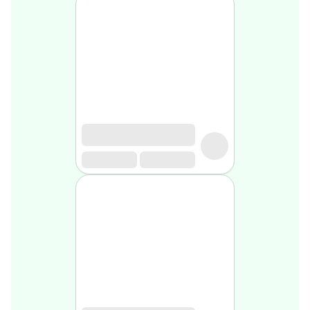
médical
Homme
Soin
visage
homme
Nettoyant
&
gommage
Soin
hydratant
homme
Soin
anti
age
homme
Rasage
Mousse,
crème
&