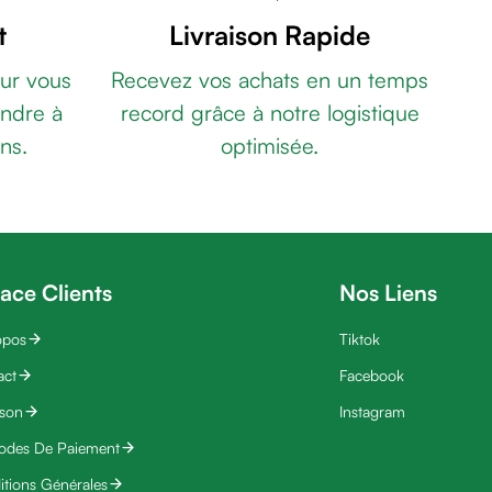
t
Livraison Rapide
ur vous
Recevez vos achats en un temps
ndre à
record grâce à notre logistique
ns.
optimisée.
ace Clients
Nos Liens
opos
Tiktok
act
Facebook
ison
Instagram
odes De Paiement
tions Générales