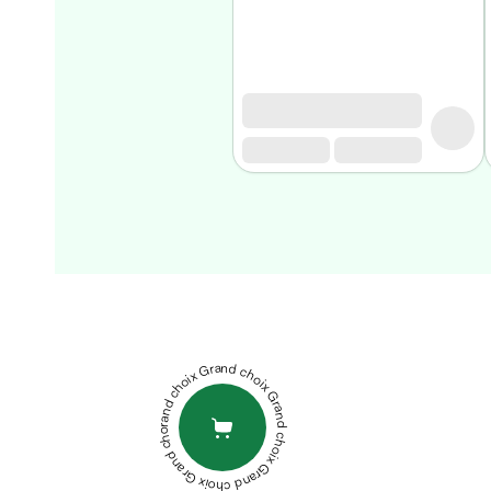
Matériel
médical
Homme
Soin
visage
homme
Nettoyant
&
gommage
Soin
hydratant
DUREX
homme
GEL
Soin
LUBRIFIANT
anti
PLAY
Grand choix Grand choix Grand choix Grand choix Grand choix
age
HEAT
homme
50ML
ELGYDIUM
Rasage
DENTIFRICE
Mousse,
KIDS
crème