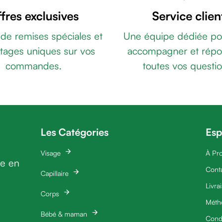
fres exclusives
Service clien
 de remises spéciales et
Une équipe dédiée po
tages uniques sur vos
accompagner et répo
commandes.
toutes vos questio
Les Catégories
Esp
Visage
À Pr
ie en
Cont
Capillaire
Livra
Corps
Méth
Bébé & maman
Condi