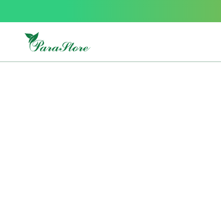
Packs
parastore
Pack
special
Pack
special
bebe
et
maman
Exclusif
parastore
Korean
skincare