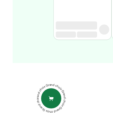
Homme
Soin
visage
homme
Nettoyant
&
gommage
Soin
hydratant
homme
Soin
DUREX
anti
GEL
age
LUBRIFIANT
homme
PLAY
Grand choix Grand choix Grand choix Grand choix Grand choix
Rasage
HEAT
Mousse,
50ML
ELGYDIUM
crème
DENTIFRICE
&
KIDS
gel