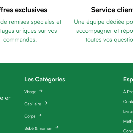
fres exclusives
Service clien
 de remises spéciales et
Une équipe dédiée po
tages uniques sur vos
accompagner et répo
commandes.
toutes vos questio
Les Catégories
Esp
Visage
À Pr
ie en
Cont
Capillaire
Livra
Corps
Méth
Bébé & maman
Condi