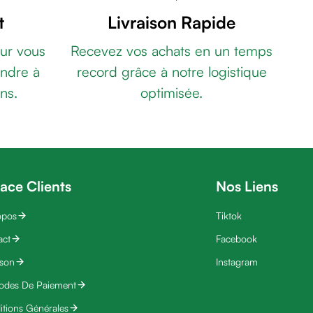
t
Livraison Rapide
ur vous
Recevez vos achats en un temps
ndre à
record grâce à notre logistique
ns.
optimisée.
ace Clients
Nos Liens
opos
Tiktok
act
Facebook
ison
Instagram
odes De Paiement
tions Générales