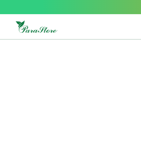
Packs
parastore
Pack
special
Pack
special
bebe
et
maman
Exclusif
parastore
Korean
skincare