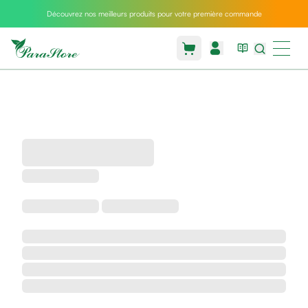
Découvrez nos meilleurs produits pour votre première commande
Packs
parastore
Pack
special
Pack
special
bebe
et
maman
Exclusif
parastore
Korean
skincare
Sarrah's