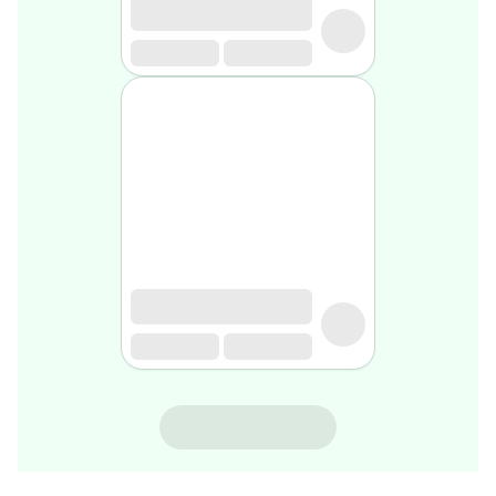
gel
de
rasage
Après
rasage
Rasoir
&
accessoires
Douche
&
bain
homme
Douche
&
bain
homme
Déodorant
homme
MUSTELA