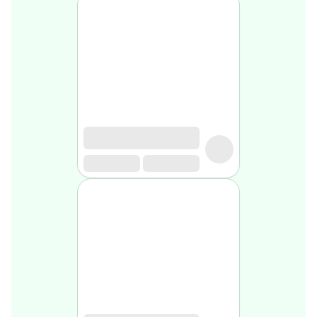
médical
Homme
Soin
visage
homme
Nettoyant
&
gommage
Soin
hydratant
homme
Soin
anti
age
homme
Rasage
Mousse,
crème
&