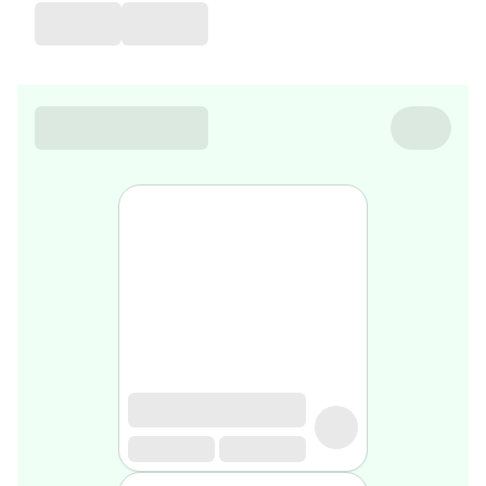
favorite
Coussin
de
voyage
Nesrine’s
favorite
Nature
&
bio
Aromathérapie
Huiles
essentielles
Huiles
végétales
Matériel
médical
Claquettes
orthpédiques
Matériel