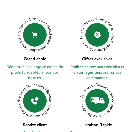
Cheveux
GEL
Fortifiant
LUBRIFIANT
Anti
PLAY
Grand choix Grand choix Grand choix Grand choix Grand choix
Offres exclusives Offres exclusives Offres exclusives Offres exclusives Offres exclusives
chute
HEAT
Anti
50ML
ELGYDIUM
pelliculaire
DENTIFRICE
Cheveux
KIDS
blancs
FRAISE
Visage
Grand choix
Offres exclusives
GIVREE
Nettoyant
Découvrez une large sélection de
Profitez de remises spéciales et
50ML
VENIXE
&
produits adaptés à tous vos
d’avantages uniques sur vos
COUCHE
démaquillant
besoins.
commandes.
ADULTE
Lait
Livraison Rapide Livraison Rapide Livraison Rapide Livraison Rapide Livraison Rapide
Service client Service client Service client Service client Service client
LARGE
VENIXE
démaquillant
ALAISE
Lotion
60*90
Gel
BT15
VENIXE
lavant
COUCHE
Eau
ADULTE
Service client
Livraison Rapide
micellaire
MEDIUM
VITIS