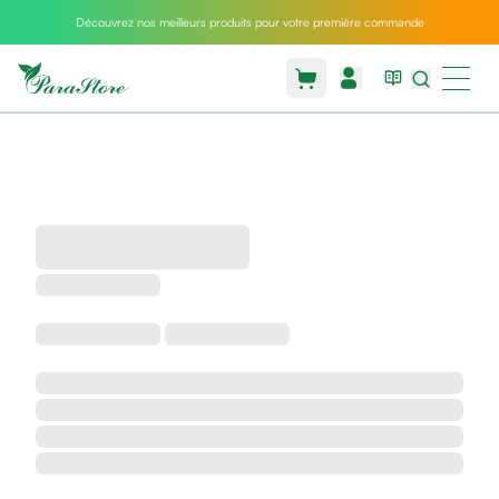
Découvrez nos meilleurs produits pour votre première commande
Packs
parastore
Pack
special
Pack
special
bebe
et
maman
Exclusif
parastore
Korean
skincare
Coussin