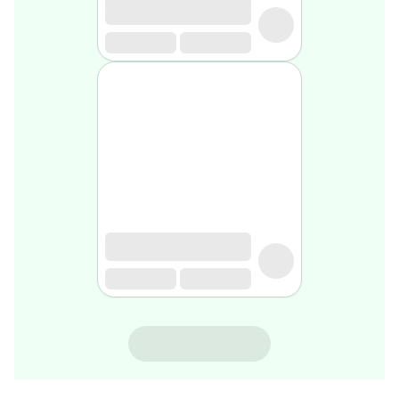
rasage
Après
rasage
Rasoir
&
accessoires
Douche
&
bain
homme
Douche
&
bain
homme
Déodorant
homme
Déodorant
homme
DUREX