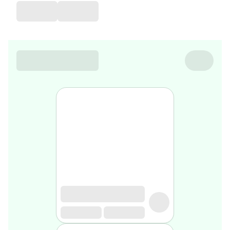
de
voyage
Sarrah's
favorite
Nature
&
bio
Aromathérapie
Huiles
essentielles
Huiles
végétales
Matériel
médical
Claquettes
orthpédiques
Matériel
médical
Homme