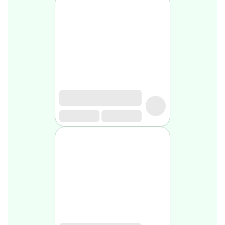
Soin
visage
homme
Nettoyant
&
gommage
Soin
hydratant
homme
Soin
anti
age
homme
Rasage
Mousse,
crème
&
gel
de