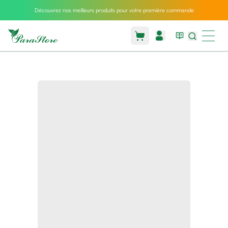
Découvrez nos meilleurs produits pour votre première commande
Packs
parastore
Pack
special
Pack
special
bebe
et
maman
Exclusif
parastore
Korean
skincare
Sarrah's