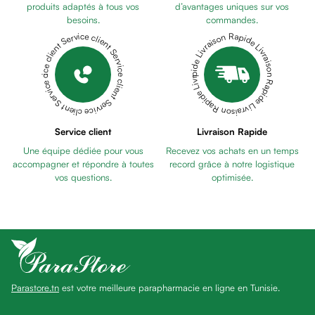
anti
produits adaptés à tous vos
d’avantages uniques sur vos
besoins.
commandes.
taches
Livraison Rapide Livraison Rapide Livraison Rapide Livraison Rapide Livraison Rapide
Service client Service client Service client Service client Service client
Pains
unifiants
Gel
anti
tâches
Eclat
Service client
Livraison Rapide
du
Une équipe dédiée pour vous
Recevez vos achats en un temps
teint
accompagner et répondre à toutes
record grâce à notre logistique
Bb
vos questions.
optimisée.
crème
Cc
crème
Eclat
du
teint
Parastore.tn
est votre meilleure parapharmacie en ligne en Tunisie.
et
anti-