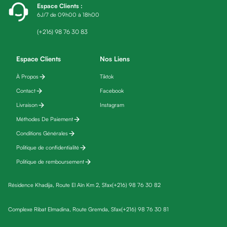
Espace Clients
:
fatigue
6J/7 de 09h00 à 18h00
Black
friday
(+216) 98 76 30 83
Yeux
Maquillage
Espace Clients
Nos Liens
Anti-
À Propos
Tiktok
cernes,
Contact
Facebook
anti-
poches
Livraison
Instagram
&
Méthodes De Paiement
anti
Conditions Générales
poches
Politique de confidentialité
Soins
Politique de remboursement
anti-
rides
Résidence Khadija, Route El Aïn Km 2, Sfax
(+216) 98 76 30 82
Démaquillant
yeux
Complexe Ribat Elmadina, Route Gremda, Sfax
(+216) 98 76 30 81
Soins