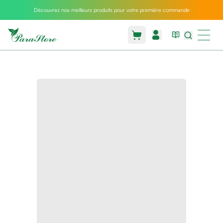
Découvrez nos meilleurs produits pour votre première commande
Packs
parastore
Pack
special
Pack
special
bebe
et
maman
Exclusif
parastore
Korean
skincare
Coussin