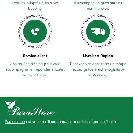
Pains
produits adaptés à tous vos
d’avantages uniques sur vos
besoins.
commandes.
unifiants
Livraison Rapide Livraison Rapide Livraison Rapide Livraison Rapide Livraison Rapide
Service client Service client Service client Service client Service client
Gel
anti
tâches
Eclat
du
teint
Service client
Livraison Rapide
Bb
Une équipe dédiée pour vous
Recevez vos achats en un temps
crème
accompagner et répondre à toutes
record grâce à notre logistique
Cc
vos questions.
optimisée.
crème
Eclat
du
teint
et
anti-
Parastore.tn
est votre meilleure parapharmacie en ligne en Tunisie.
fatigue
Black