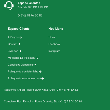
Espace Clients
:
friday
6J/7 de 09h00 à 18h00
Yeux
Maquillage
(+216) 98 76 30 83
Anti-
cernes,
Espace Clients
Nos Liens
anti-
À Propos
Tiktok
poches
Contact
Facebook
&
anti
Livraison
Instagram
poches
Méthodes De Paiement
Soins
Conditions Générales
anti-
Politique de confidentialité
rides
Politique de remboursement
Démaquillant
yeux
Résidence Khadija, Route El Aïn Km 2, Sfax
(+216) 98 76 30 82
Soins
des
Complexe Ribat Elmadina, Route Gremda, Sfax
(+216) 98 76 30 81
cils