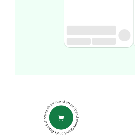
Homme
Soin
visage
homme
Nettoyant
&
gommage
Soin
hydratant
homme
Soin
SVR
anti
BIOTIC
age
HYALU
homme
GELEE
Grand choix Grand choix Grand choix Grand choix Grand choix
Rasage
REGENERANTE
Mousse,
REPULPANTE
crème
50ML
ACM
&
VITIX
gel