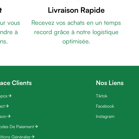
t
Livraison Rapide
ur vous
Recevez vos achats en un temps
ndre à
record grâce à notre logistique
ns.
optimisée.
ace Clients
Nos Liens
opos
Tiktok
act
Facebook
ison
Instagram
odes De Paiement
tions Générales