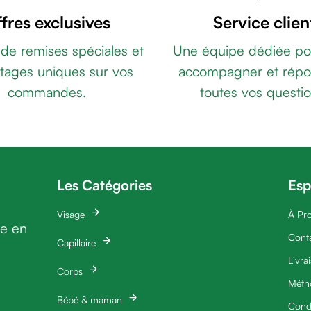
fres exclusives
Service clien
 de remises spéciales et
Une équipe dédiée po
tages uniques sur vos
accompagner et répo
commandes.
toutes vos questio
Les Catégories
Esp
Visage
À Pr
ie en
Cont
Capillaire
Livra
Corps
Méth
Bébé & maman
Condi