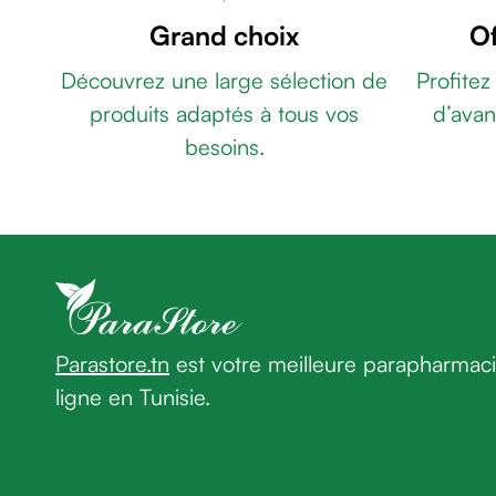
-
de
Grand choix
Of
GEL
rasage
REGULATEUR
Après
Découvrez une large sélection de
Profitez
DE
rasage
produits adaptés à tous vos
d’avan
LA
Rasoir
DEPIGMENTATION
besoins.
&
20ML
BEESLINE
accessoires
ADAPTOGEN
Douche
CREME
&
BARRIERE
bain
50ML
NOVACLEAR
homme
GLUTA
Douche
WHITE
&
PLUS
Parastore.tn
est votre meilleure parapharmac
bain
NETTOYANT
homme
ligne en Tunisie.
VISAGE
Déodorant
150ML
THÉRAPY
homme
CRÈME
Déodorant
HYDRA