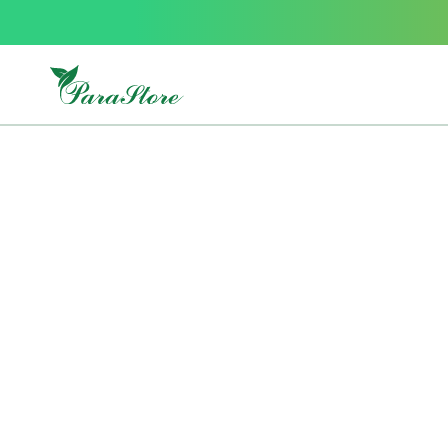
Packs
parastore
Pack
special
Pack
special
bebe
et
maman
Exclusif
parastore
Korean
skincare