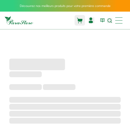
Découvrez nos meilleurs produits pour votre première commande
Packs
parastore
Pack
special
Pack
special
bebe
et
maman
Exclusif
parastore
Korean
skincare
Coussin