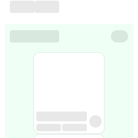
de
voyage
Sarrah's
favorite
Nature
&
bio
Aromathérapie
Huiles
essentielles
Huiles
végétales
Matériel
médical
Claquettes
orthpédiques
Matériel
médical
Homme