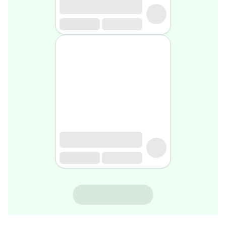
rasage
Après
rasage
Rasoir
&
accessoires
Douche
&
bain
homme
Douche
&
bain
homme
Déodorant
homme
Déodorant
homme
STRIDERMA