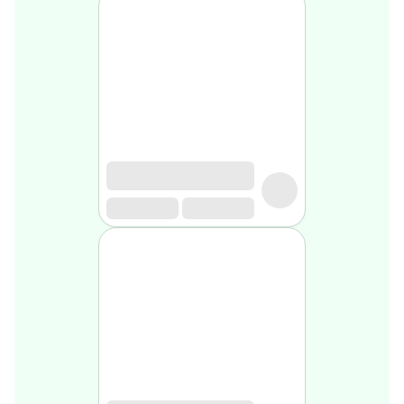
Soin
visage
homme
Nettoyant
&
gommage
Soin
hydratant
homme
Soin
anti
age
homme
Rasage
Mousse,
crème
&
gel
de