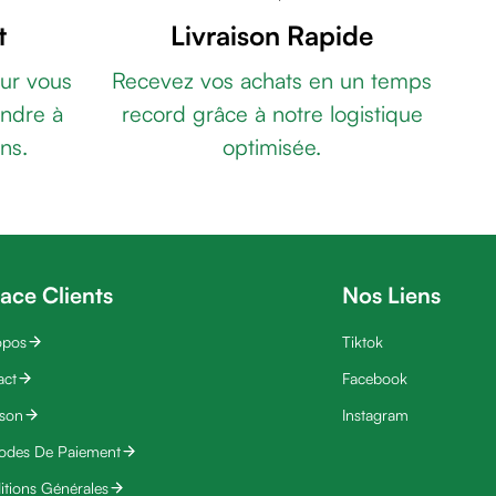
t
Livraison Rapide
ur vous
Recevez vos achats en un temps
ndre à
record grâce à notre logistique
ns.
optimisée.
ace Clients
Nos Liens
opos
Tiktok
act
Facebook
ison
Instagram
odes De Paiement
tions Générales