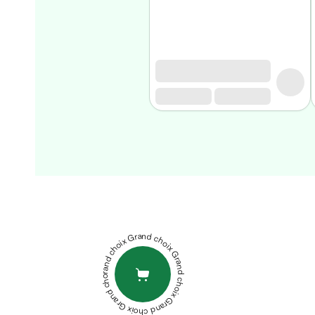
Homme
Soin
visage
homme
Nettoyant
&
gommage
Soin
hydratant
homme
Soin
STRIDERMA
anti
STRIVITE
age
CREME
homme
DÉPILATOIRE
Grand choix Grand choix Grand choix Grand choix Grand choix
Rasage
100ML
XEN
Mousse,
ADOL0R
crème
CREAM-
&
GEL
PHYTOTHERA
gel