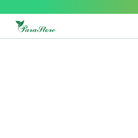
Packs
parastore
Pack
special
Pack
special
bebe
et
maman
Exclusif
parastore
Korean
skincare