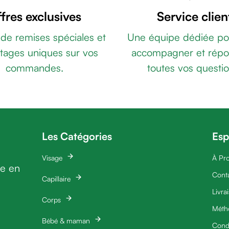
fres exclusives
Service clien
 de remises spéciales et
Une équipe dédiée po
tages uniques sur vos
accompagner et répo
commandes.
toutes vos questio
Les Catégories
Esp
Visage
À Pr
ie en
Cont
Capillaire
Livra
Corps
Méth
Bébé & maman
Condi