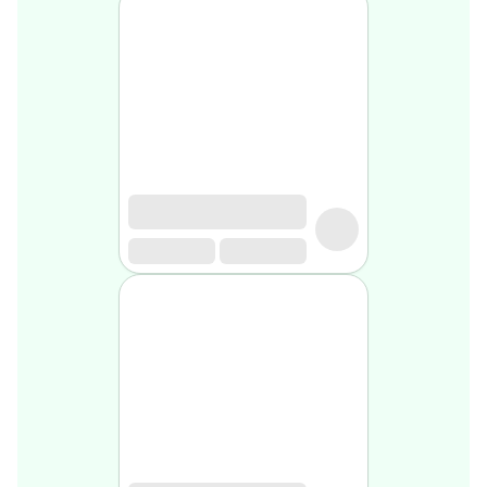
médical
Homme
Soin
visage
homme
Nettoyant
&
gommage
Soin
hydratant
homme
Soin
anti
age
homme
Rasage
Mousse,
crème
&