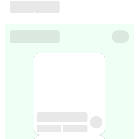
favorite
Coussin
de
voyage
Nesrine’s
favorite
Nature
&
bio
Aromathérapie
Huiles
essentielles
Huiles
végétales
Matériel
médical
Claquettes
orthpédiques
Matériel