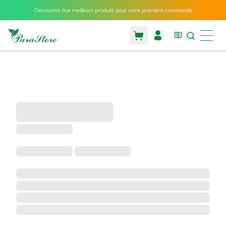
Découvrez nos meilleurs produits pour votre première commande
Packs
parastore
Pack
special
Pack
special
bebe
et
maman
Exclusif
parastore
Korean
skincare
Sarrah's