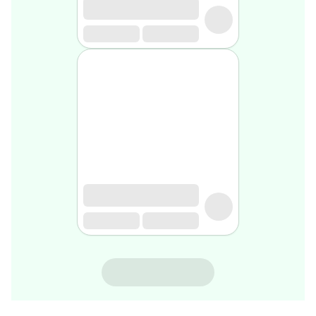
gel
de
rasage
Après
rasage
Rasoir
&
accessoires
Douche
&
bain
homme
Douche
&
bain
homme
Déodorant
homme
SVR