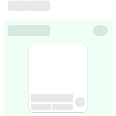
de
voyage
Sarrah's
favorite
Nature
&
bio
Aromathérapie
Huiles
essentielles
Huiles
végétales
Matériel
médical
Claquettes
orthpédiques
Matériel
médical
Homme