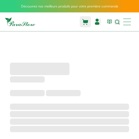
Découvrez nos meilleurs produits pour votre première commande
Packs
parastore
Pack
special
Pack
special
bebe
et
maman
Exclusif
parastore
Korean
skincare
Coussin