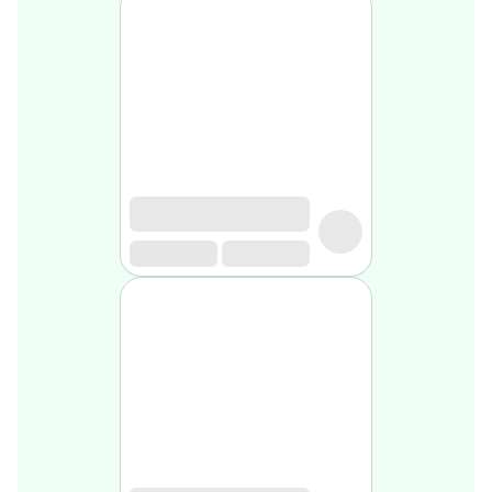
Soin
visage
homme
Nettoyant
&
gommage
Soin
hydratant
homme
Soin
anti
age
homme
Rasage
Mousse,
crème
&
gel
de