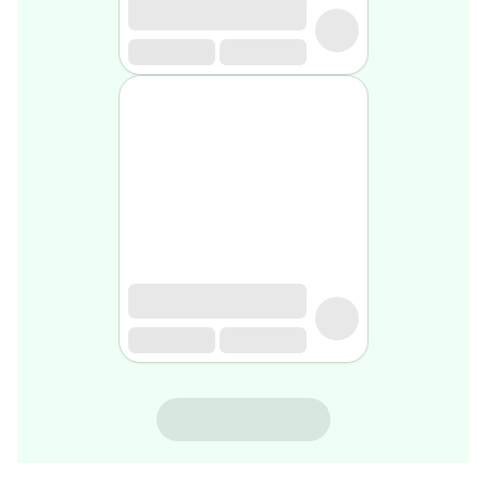
rasage
Après
rasage
Rasoir
&
accessoires
Douche
&
bain
homme
Douche
&
bain
homme
Déodorant
homme
Déodorant
homme
SVR