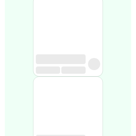
Soin
visage
homme
Nettoyant
&
gommage
Soin
hydratant
homme
Soin
anti
age
homme
Rasage
Mousse,
crème
&
gel
de