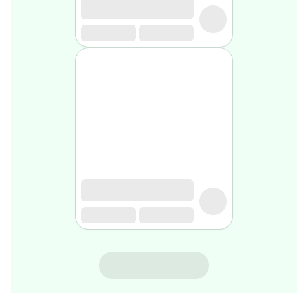
rasage
Après
rasage
Rasoir
&
accessoires
Douche
&
bain
homme
Douche
&
bain
homme
Déodorant
homme
Déodorant
homme
STRIDERMA