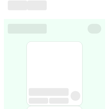
de
voyage
Sarrah's
favorite
Nature
&
bio
Aromathérapie
Huiles
essentielles
Huiles
végétales
Matériel
médical
Claquettes
orthpédiques
Matériel
médical
Homme