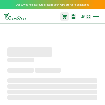
Découvrez nos meilleurs produits pour votre première commande
Packs
parastore
Pack
special
Pack
special
bebe
et
maman
Exclusif
parastore
Korean
skincare
Coussin