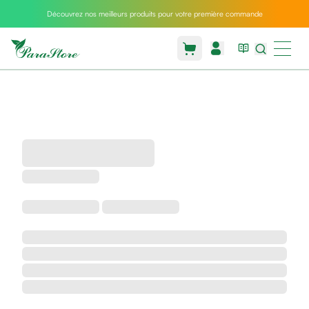
Découvrez nos meilleurs produits pour votre première commande
Packs
parastore
Pack
special
Pack
special
bebe
et
maman
Exclusif
parastore
Korean
skincare
Coussin