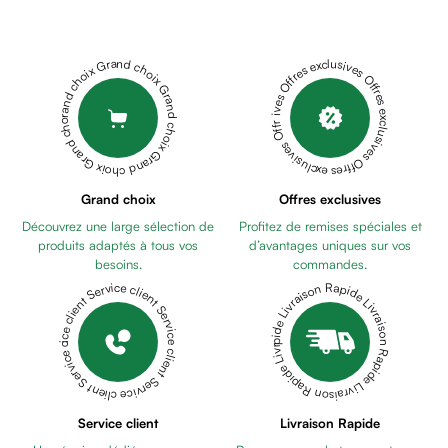
Cheveux
CAMOMIGEL
Fortifiant
15ML
BABY
Anti
PUR
Grand choix Grand choix Grand choix Grand choix Grand choix
Offres exclusives Offres exclusives Offres exclusives Offres exclusives Offres exclusives
chute
BIBERON
Anti
PC
pelliculaire
GIRAFFE
Cheveux
ANSES
blancs
CHICCO
Visage
Grand choix
Offres exclusives
CORRECTEUR
Nettoyant
Découvrez une large sélection de
Profitez de remises spéciales et
DE
&
produits adaptés à tous vos
d’avantages uniques sur vos
MAMELON
démaquillant
besoins.
commandes.
0M+
MUSTELA
Lait
Livraison Rapide Livraison Rapide Livraison Rapide Livraison Rapide Livraison Rapide
Service client Service client Service client Service client Service client
EAU
démaquillant
RAFRAICHISSANTE
Lotion
ET
Gel
COIFFANTE
lavant
200ML
NINOSYL
Eau
SAVON
Service client
Livraison Rapide
micellaire
BEBE