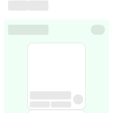
de
voyage
Sarrah's
favorite
Nature
&
bio
Aromathérapie
Huiles
essentielles
Huiles
végétales
Matériel
médical
Claquettes
orthpédiques
Matériel
médical
Homme