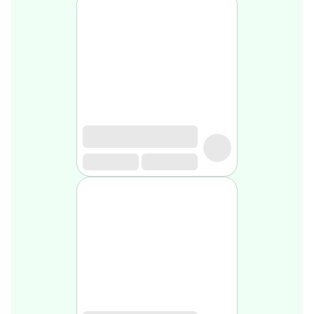
Soin
visage
homme
Nettoyant
&
gommage
Soin
hydratant
homme
Soin
anti
age
homme
Rasage
Mousse,
crème
&
gel
de