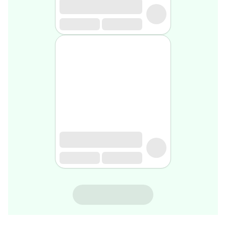
rasage
Après
rasage
Rasoir
&
accessoires
Douche
&
bain
homme
Douche
&
bain
homme
Déodorant
homme
Déodorant
homme
NINOSYL