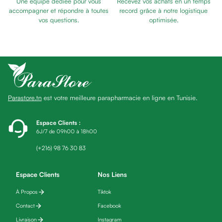
Une équipe dédiée pour vous
Recevez vos achats en un temps
Eau
P'TIT
accompagner et répondre à toutes
record grâce à notre logistique
micellaire
vos questions.
optimisée.
BIOTIC
Baume
Masque
visage
Gommage
visage
Pains
Parastore.tn
est votre meilleure parapharmacie en ligne en Tunisie.
nettoyants
Huile
lavante
Espace Clients
:
6J/7 de 09h00 à 18h00
Crème
lavante
(+216) 98 76 30 83
Mousse
nettoyante
Espace Clients
Nos Liens
Soin
À Propos
Tiktok
anti-
âge
Contact
Facebook
Sérum
Livraison
Instagram