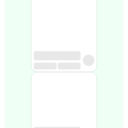
médical
Homme
Soin
visage
homme
Nettoyant
&
gommage
Soin
hydratant
homme
Soin
anti
age
homme
Rasage
Mousse,
crème
&