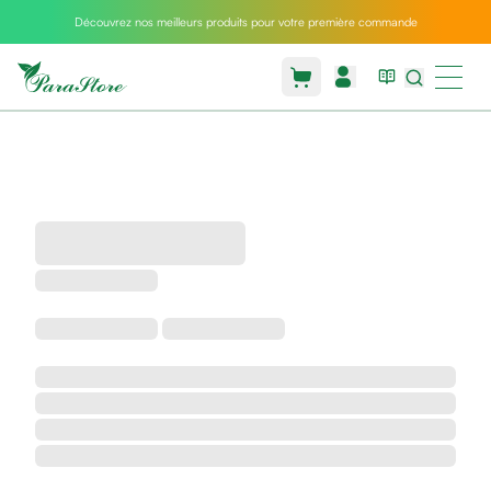
Découvrez nos meilleurs produits pour votre première commande
Packs
parastore
Pack
special
Pack
special
bebe
et
maman
Exclusif
parastore
Korean
skincare
Sarrah's