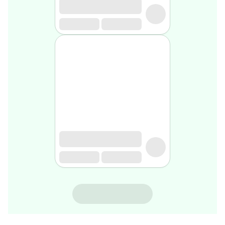
gel
de
rasage
Après
rasage
Rasoir
&
accessoires
Douche
&
bain
homme
Douche
&
bain
homme
Déodorant
homme
NATURALIUM