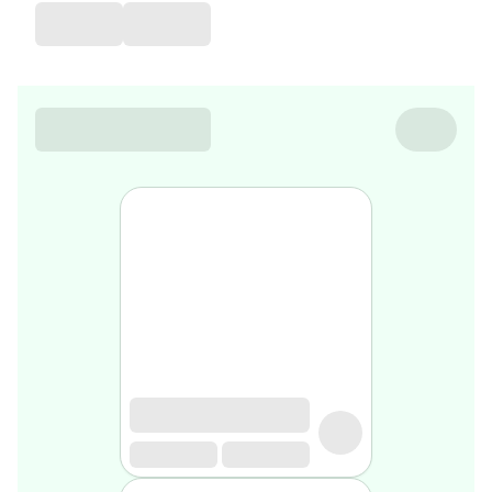
favorite
Coussin
de
voyage
Nesrine’s
favorite
Nature
&
bio
Aromathérapie
Huiles
essentielles
Huiles
végétales
Matériel
médical
Claquettes
orthpédiques
Matériel