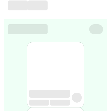
de
voyage
Sarrah's
favorite
Nature
&
bio
Aromathérapie
Huiles
essentielles
Huiles
végétales
Matériel
médical
Claquettes
orthpédiques
Matériel
médical
Homme