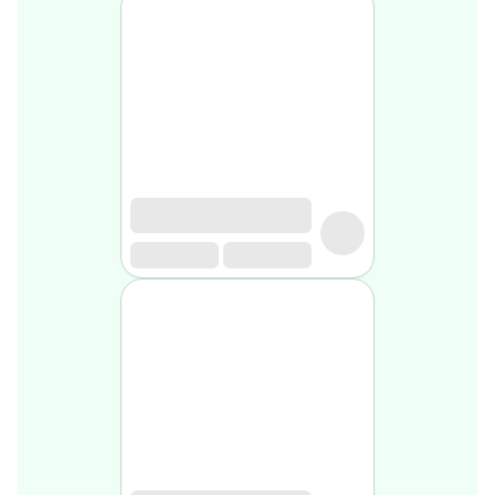
Soin
visage
homme
Nettoyant
&
gommage
Soin
hydratant
homme
Soin
anti
age
homme
Rasage
Mousse,
crème
&
gel
de