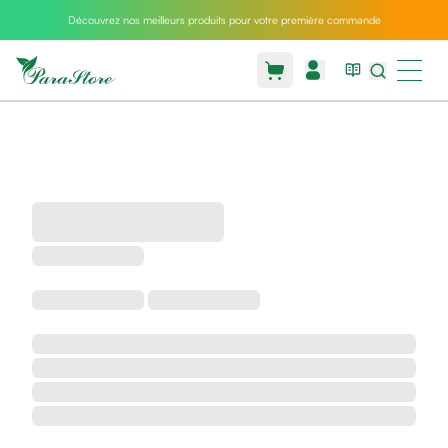
Découvrez nos meilleurs produits pour votre première commande
Packs
parastore
Pack
special
Pack
special
bebe
et
maman
Exclusif
parastore
Korean
skincare
Coussin