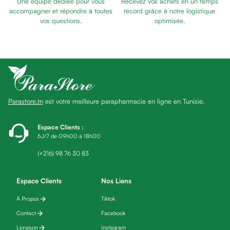
Une équipe dédiée pour vous
Recevez vos achats en un temps
Baume
accompagner et répondre à toutes
record grâce à notre logistique
Masque
vos questions.
optimisée.
visage
Gommage
visage
Pains
nettoyants
Huile
Parastore.tn
est votre meilleure parapharmacie en ligne en Tunisie.
lavante
Crème
lavante
Espace Clients
:
6J/7 de 09h00 à 18h00
Mousse
nettoyante
(+216) 98 76 30 83
Soin
anti-
Espace Clients
Nos Liens
âge
À Propos
Tiktok
Sérum
anti-
Contact
Facebook
âge
Livraison
Instagram