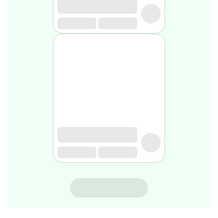
rasage
Après
rasage
Rasoir
&
accessoires
Douche
&
bain
homme
Douche
&
bain
homme
Déodorant
homme
Déodorant
homme
VITAVEA