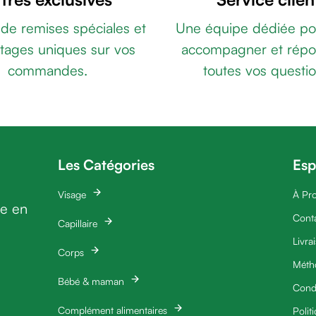
 de remises spéciales et
Une équipe dédiée po
tages uniques sur vos
accompagner et répo
commandes.
toutes vos questio
Les Catégories
Esp
Visage
À Pr
ie en
Cont
Capillaire
Livra
Corps
Méth
Bébé & maman
Condi
Complément alimentaires
Polit