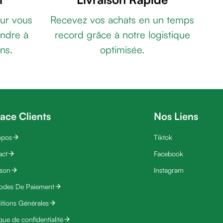
ur vous
Recevez vos achats en un temps
ndre à
record grâce à notre logistique
ns.
optimisée.
ace Clients
Nos Liens
opos
Tiktok
act
Facebook
ison
Instagram
odes De Paiement
tions Générales
ique de confidentialité