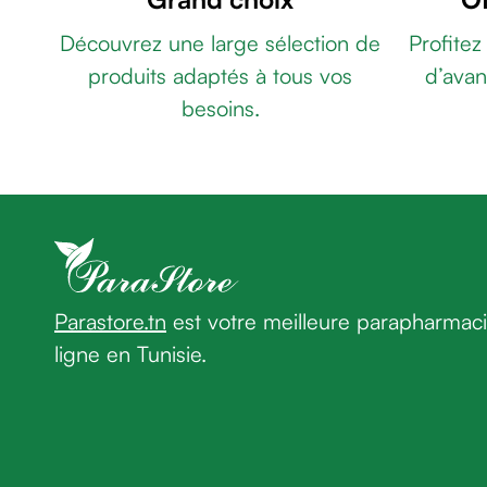
âge
ARTICULATIONS
Découvrez une large sélection de
Profitez
Crème
STICK
premières
produits adaptés à tous vos
d’avan
ROLLER
rides
50ML
HOLISTIX
besoins.
Crème
HOLIGLOW
anti-
BOITE
rides
DE
peau
30
LIPOMAG
sèche
30
Crème
GÉLULES
anti-
BIOHERBS
rides
OMÉGA
Parastore.tn
est votre meilleure parapharmac
Soin
3
ligne en Tunisie.
liftant
ULTRA
Fermeté
TG
FIGOPHARMA
et
MYOFORT
peau
BT30
GUMMYBEAR
matûre
MAGNESIUM