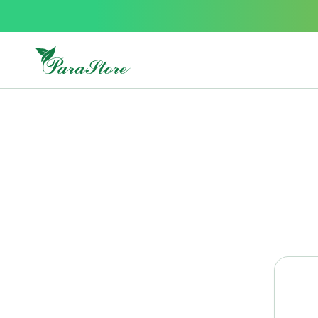
Packs
parastore
Pack
special
Pack
special
bebe
et
maman
Exclusif
parastore
Korean
skincare