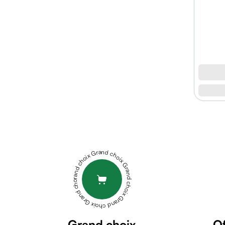
micellaire
Baume
Masque
visage
Gommage
visage
Pains
nettoyants
Huile
lavante
XEN
Crème
VEINORROID
lavante
10
Mousse
UNIDOSE
PEDIAKID
Grand choix Grand choix Grand choix Grand choix Grand choix
nettoyante
GOMMES
Soin
SOMMEIL
OSTEOCARE
anti-
CALCIUM+MAGNESIUM+VIT
âge
D3
Sérum
+ZINC
anti-
Grand choix
Of
BT90
DOLISTOP