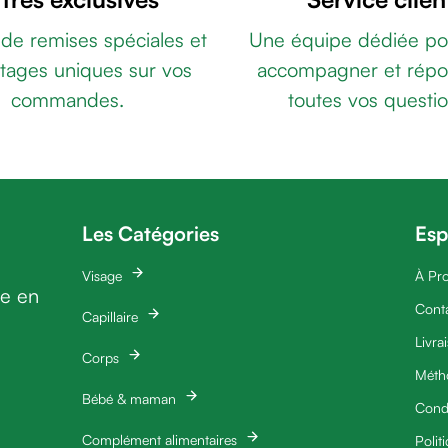
 de remises spéciales et
Une équipe dédiée po
tages uniques sur vos
accompagner et répo
commandes.
toutes vos questio
Les Catégories
Esp
Visage
À Pr
ie en
Cont
Capillaire
Livra
Corps
Méth
Bébé & maman
Condi
Complément alimentaires
Polit