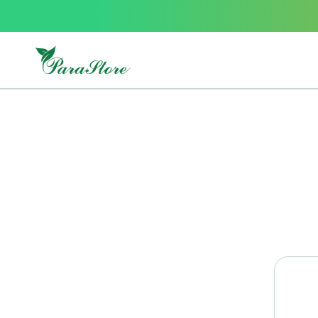
Packs
parastore
Pack
special
Pack
special
bebe
et
maman
Exclusif
parastore
Korean
skincare