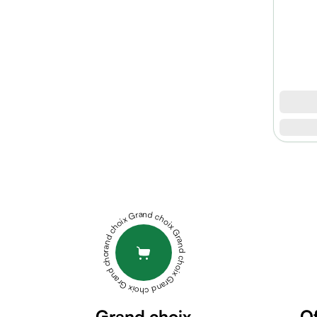
micellaire
Baume
Masque
visage
Gommage
visage
Pains
nettoyants
Huile
lavante
NOVACLEAR
Crème
URBAN
lavante
SUNBLOCK
Mousse
DRY
Grand choix Grand choix Grand choix Grand choix Grand choix
nettoyante
SKIN
Soin
SPF50+
anti-
40ML
CLARENIA
âge
CLARESUN
Sérum
ECRAN
anti-
Grand choix
Of
ANTI