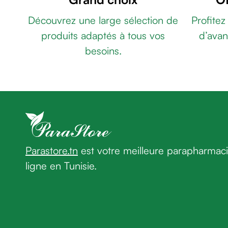
âge
AGE
Découvrez une large sélection de
Profitez
Crème
ANTI
premières
produits adaptés à tous vos
d’avan
PIGMENTATION
rides
SPF50+
besoins.
Crème
50ML
ULTRASUN
anti-
ULTRALIP
rides
BAUME
peau
À
sèche
LÈVRES
Crème
SPF30
ULTRASUN
anti-
ACTIVE
rides
TRANSPARENT
Parastore.tn
est votre meilleure parapharmac
Soin
SPRAY
ligne en Tunisie.
liftant
SPORTS
Fermeté
SPF50
et
150ML
DERMACARE
peau
Photosun
matûre
Men