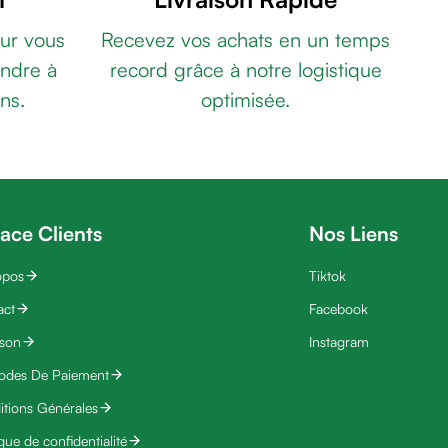
ur vous
Recevez vos achats en un temps
ndre à
record grâce à notre logistique
ns.
optimisée.
ace Clients
Nos Liens
opos
Tiktok
act
Facebook
ison
Instagram
odes De Paiement
tions Générales
ique de confidentialité