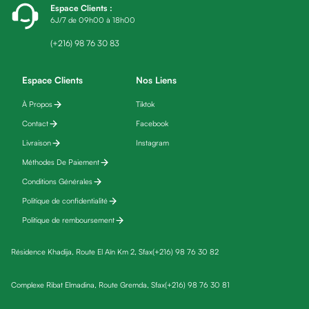
Espace Clients
:
friday
6J/7 de 09h00 à 18h00
Yeux
Maquillage
(+216) 98 76 30 83
Anti-
cernes,
Espace Clients
Nos Liens
anti-
À Propos
Tiktok
poches
Contact
Facebook
&
anti
Livraison
Instagram
poches
Méthodes De Paiement
Soins
Conditions Générales
anti-
Politique de confidentialité
rides
Politique de remboursement
Démaquillant
yeux
Résidence Khadija, Route El Aïn Km 2, Sfax
(+216) 98 76 30 82
Soins
des
Complexe Ribat Elmadina, Route Gremda, Sfax
(+216) 98 76 30 81
cils