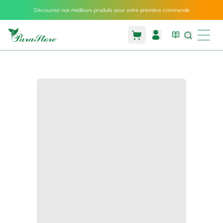
Découvrez nos meilleurs produits pour votre première commande
Packs
parastore
Pack
special
Pack
special
bebe
et
maman
Exclusif
parastore
Korean
skincare
Coussin