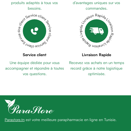
Pains
produits adaptés à tous vos
d’avantages uniques sur vos
besoins.
commandes.
unifiants
Livraison Rapide Livraison Rapide Livraison Rapide Livraison Rapide Livraison Rapide
Service client Service client Service client Service client Service client
Gel
anti
tâches
Eclat
du
teint
Service client
Livraison Rapide
Bb
Une équipe dédiée pour vous
Recevez vos achats en un temps
crème
accompagner et répondre à toutes
record grâce à notre logistique
Cc
vos questions.
optimisée.
crème
Eclat
du
teint
et
anti-
Parastore.tn
est votre meilleure parapharmacie en ligne en Tunisie.
fatigue
Black