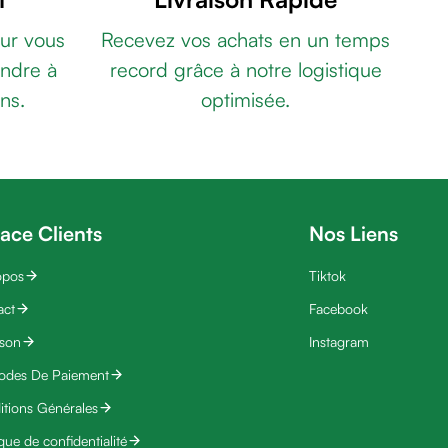
ur vous
Recevez vos achats en un temps
ndre à
record grâce à notre logistique
ns.
optimisée.
ace Clients
Nos Liens
opos
Tiktok
act
Facebook
ison
Instagram
odes De Paiement
tions Générales
ique de confidentialité