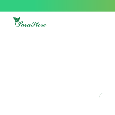
Packs
parastore
Pack
special
Pack
special
bebe
et
maman
Exclusif
parastore
Korean
skincare