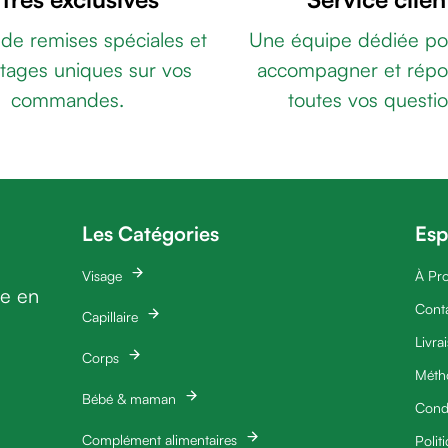
 de remises spéciales et
Une équipe dédiée po
tages uniques sur vos
accompagner et répo
commandes.
toutes vos questio
Les Catégories
Esp
Visage
À Pr
ie en
Cont
Capillaire
Livra
Corps
Méth
Bébé & maman
Condi
Complément alimentaires
Polit