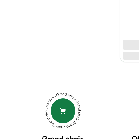
micellaire
Baume
Masque
visage
Gommage
visage
Pains
nettoyants
Huile
lavante
BIOXSINE
Crème
SHAMPOING
lavante
ANTI
Mousse
CHUTE
Grand choix Grand choix Grand choix Grand choix Grand choix
nettoyante
AIL
Soin
N
DERMA
anti-
PELLA
âge
DELICE
Sérum
SOLUTION
BIOXSINE
anti-
Grand choix
Of
SHAMPOOING