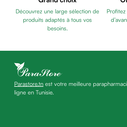
âge
ANTI
Découvrez une large sélection de
Profitez
Crème
CHUTE
premières
produits adaptés à tous vos
d’avan
CHEVEUX
rides
GRAS
BIOXSINE
besoins.
Crème
SHAMPOING
anti-
ANTI-
rides
CHUTE
peau
FEMME
sèche
CHEVEUX
Crème
NORMAUX/
anti-
GRAS
ECRINAL
rides
PACK
Parastore.tn
est votre meilleure parapharmac
Soin
POUX
BIOXSINE
ligne en Tunisie.
liftant
SHAMPOING
Fermeté
ANTI-
et
CHUTE
peau
/
matûre
ANTI-