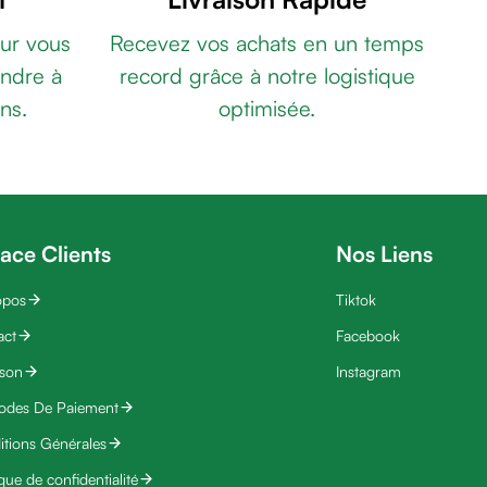
ur vous
Recevez vos achats en un temps
ndre à
record grâce à notre logistique
ns.
optimisée.
ace Clients
Nos Liens
opos
Tiktok
act
Facebook
ison
Instagram
odes De Paiement
tions Générales
ique de confidentialité