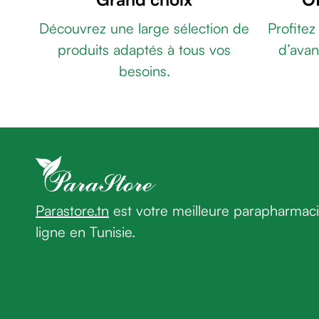
âge
250
Découvrez une large sélection de
Profitez
Crème
ML
POLYPHARMA
premières
produits adaptés à tous vos
d’avan
POUX
rides
CLEAN
besoins.
Crème
SHAMPOING
anti-
100ML
rides
POUXIT
peau
XF
sèche
LOTION
Crème
TRAITEMENT
anti-
ANTI-
rides
POUX&LENTES
Parastore.tn
est votre meilleure parapharmac
Soin
100ML
TRILAB
ligne en Tunisie.
liftant
PEDICULOZ
Fermeté
KIT
et
ANTI
peau
POUX
matûre