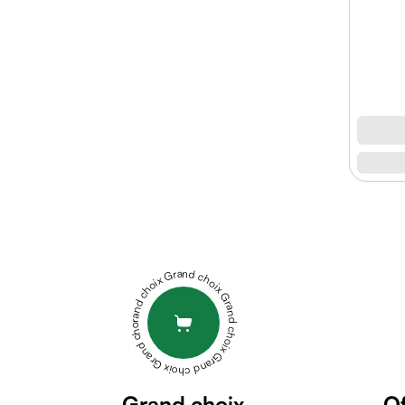
micellaire
Baume
Masque
visage
Gommage
visage
Pains
nettoyants
Huile
lavante
URBAN
Crème
CARE
lavante
TEA
Mousse
TREE
Grand choix Grand choix Grand choix Grand choix Grand choix
nettoyante
OIL
Soin
AND
anti-
KERATIN
âge
HAIR
Sérum
CARE
anti-
Grand choix
Of
SHAMPOO