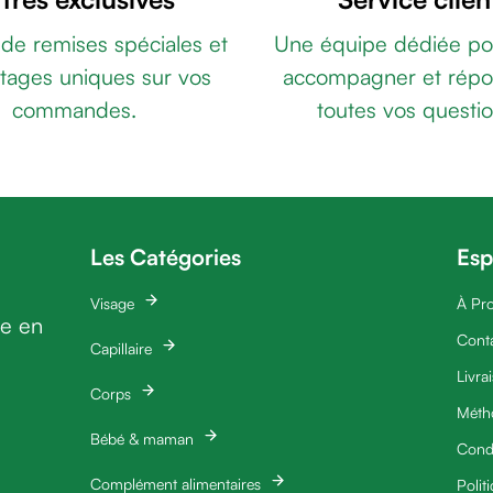
 de remises spéciales et
Une équipe dédiée po
tages uniques sur vos
accompagner et répo
commandes.
toutes vos questio
Les Catégories
Esp
Visage
À Pr
ie en
Cont
Capillaire
Livra
Corps
Méth
Bébé & maman
Condi
Complément alimentaires
Polit