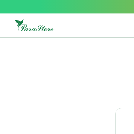
Packs
parastore
Pack
special
Pack
special
bebe
et
maman
Exclusif
parastore
Korean
skincare