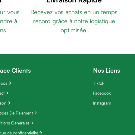
ur vous
Recevez vos achats en un temps
ndre à
record grâce à notre logistique
ns.
optimisée.
ace Clients
Nos Liens
opos
Tiktok
act
Facebook
ison
Instagram
odes De Paiement
tions Générales
ique de confidentialité