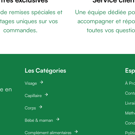
 de remises spéciales et
Une équipe dédiée po
tages uniques sur vos
accompagner et répo
commandes.
toutes vos questio
Les Catégories
Esp
Visage
À Pr
ie en
Cont
Capillaire
Livra
Corps
Méth
Bébé & maman
Condi
Complément alimentaires
Polit