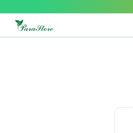
Packs
parastore
Pack
special
Pack
special
bebe
et
maman
Exclusif
parastore
Korean
skincare