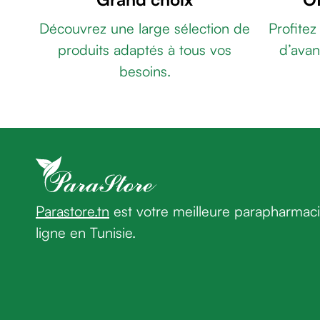
âge
GEL
Découvrez une large sélection de
Profitez
Crème
INTIME
premières
produits adaptés à tous vos
d’avan
GEL
rides
LUBRIFIANT
besoins.
Crème
INTIME
anti-
50
rides
ML
DERMOXEN
peau
GEL
sèche
LUBRIFIANT
Crème
VITEXYL
CUMLAUDE
anti-
GEL
rides
LUBRIFIANT
DUREX
Parastore.tn
est votre meilleure parapharmac
Soin
LUBRIFIANT
ligne en Tunisie.
liftant
PLAY
Fermeté
FEEL
et
(BLEU)
peau
50
matûre
ML