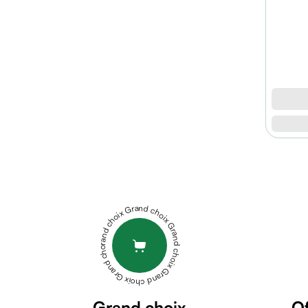
micellaire
Baume
Masque
visage
Gommage
visage
Pains
nettoyants
Huile
lavante
DUREX
Crème
GEL
lavante
LUBRIFIANT
Mousse
PLAY
Grand choix Grand choix Grand choix Grand choix Grand choix
nettoyante
HEAT
Soin
50ML
ESTHELLE
anti-
GEL
âge
INTIME
Sérum
LUBRIFIANT
anti-
Grand choix
Of
50ML
DERMACARE