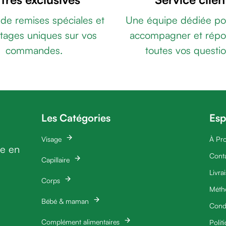
 de remises spéciales et
Une équipe dédiée po
tages uniques sur vos
accompagner et répo
commandes.
toutes vos questio
Les Catégories
Esp
Visage
À Pr
ie en
Cont
Capillaire
Livra
Corps
Méth
Bébé & maman
Condi
Complément alimentaires
Polit