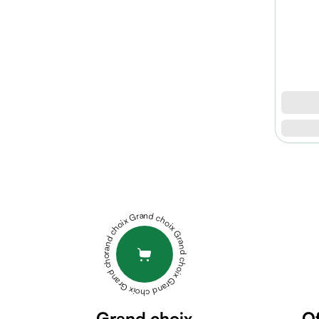
micellaire
Baume
Masque
visage
Gommage
visage
Pains
nettoyants
Huile
lavante
LA
Crème
ROCHE
lavante
POSAY
Mousse
MELA
Grand choix Grand choix Grand choix Grand choix Grand choix
nettoyante
B3
Soin
GEL
anti-
MICRO
âge
PEELING
Sérum
200ml
ACM
anti-
Grand choix
Of
VITIX