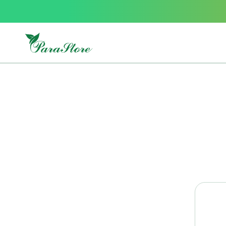
Packs
parastore
Pack
special
Pack
special
bebe
et
maman
Exclusif
parastore
Korean
skincare