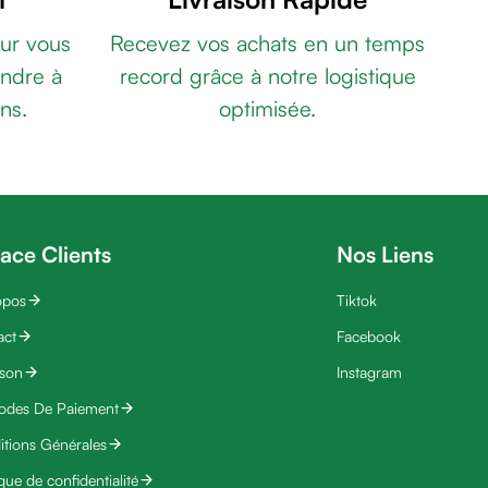
ur vous
Recevez vos achats en un temps
ndre à
record grâce à notre logistique
ns.
optimisée.
ace Clients
Nos Liens
opos
Tiktok
act
Facebook
ison
Instagram
odes De Paiement
tions Générales
ique de confidentialité