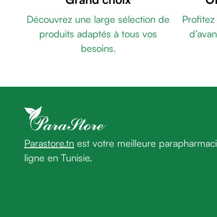
âge
GEL
Découvrez une large sélection de
Profitez
Crème
RÉGULATEUR
premières
produits adaptés à tous vos
d’avan
DE
rides
LA
besoins.
Crème
PIGMENTATION
anti-
50M
CYTOLNAT
rides
CYTOLIGHT
peau
GEL
sèche
30ML
Crème
anti-
rides
Parastore.tn
est votre meilleure parapharmac
Soin
ligne en Tunisie.
liftant
Fermeté
et
peau
matûre