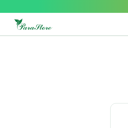
Packs
parastore
Pack
special
Pack
special
bebe
et
maman
Exclusif
parastore
Korean
skincare