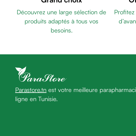
Sérum
ALPHA
Découvrez une large sélection de
Profitez
anti-
TANINO-
âge
produits adaptés à tous vos
d’avan
100ML
DERMACEUTIC
Crème
FOAMER
besoins.
premières
15
rides
EXFOLIANT
CLARENIA
Crème
SERUM
anti-
GB5
rides
SERUM
peau
30ML
COFFRET
sèche
ALANIA
Crème
BAIN
Parastore.tn
est votre meilleure parapharmac
anti-
D'HUILE
SESDERMA
ligne en Tunisie.
rides
FACTOR
Soin
G
liftant
SERUM
Fermeté
50
et
ML
MIGRA