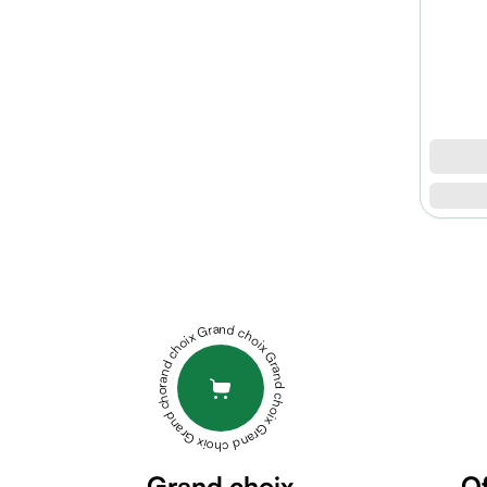
lavant
Eau
micellaire
Baume
Masque
visage
Gommage
visage
Pains
nettoyants
Renaissance
Huile
Hair
lavante
Booster-
Crème
10ml
RENAISSANCE
Grand choix Grand choix Grand choix Grand choix Grand choix
lavante
PACK
Mousse
BOTOX
nettoyante
COLLAGÉNE
Soin
CAVIAR-
anti-
100ML
RENAISSANCE
âge
Grand choix
Of
PACK