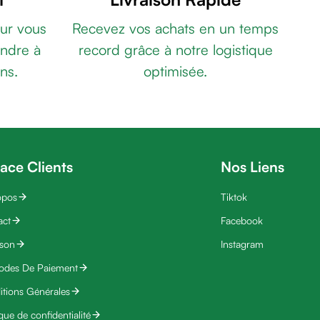
ur vous
Recevez vos achats en un temps
ndre à
record grâce à notre logistique
ns.
optimisée.
ace Clients
Nos Liens
opos
Tiktok
act
Facebook
ison
Instagram
odes De Paiement
tions Générales
ique de confidentialité