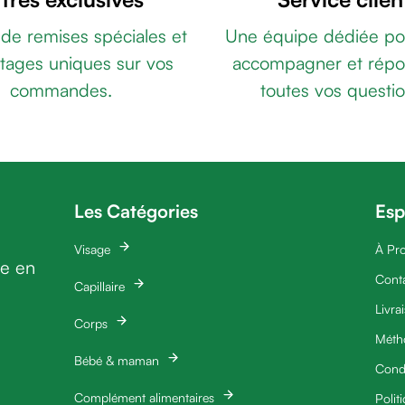
 de remises spéciales et
Une équipe dédiée po
tages uniques sur vos
accompagner et répo
commandes.
toutes vos questio
Les Catégories
Esp
Visage
À Pr
ie en
Cont
Capillaire
Livra
Corps
Méth
Bébé & maman
Condi
Complément alimentaires
Polit