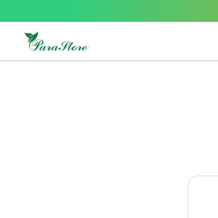
Packs
parastore
Pack
special
Pack
special
bebe
et
maman
Exclusif
parastore
Korean
skincare