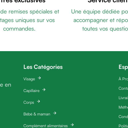
 de remises spéciales et
Une équipe dédiée po
tages uniques sur vos
accompagner et répo
commandes.
toutes vos questio
Les Catégories
Esp
Visage
À Pr
ie en
Cont
Capillaire
Livra
Corps
Méth
Bébé & maman
Condi
Complément alimentaires
Polit