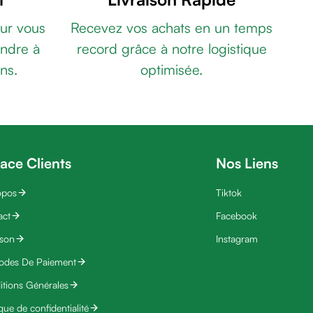
ur vous
Recevez vos achats en un temps
ndre à
record grâce à notre logistique
ns.
optimisée.
ace Clients
Nos Liens
opos
Tiktok
act
Facebook
ison
Instagram
odes De Paiement
tions Générales
ique de confidentialité