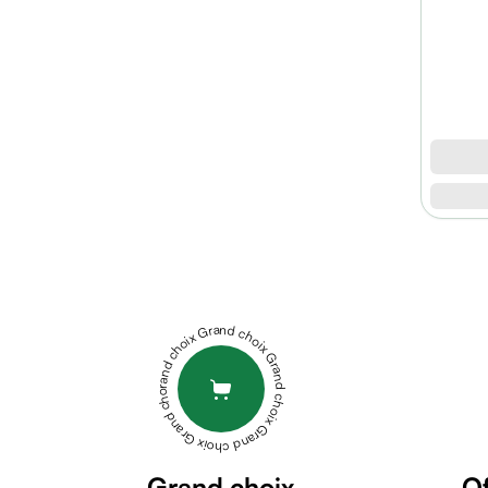
micellaire
Baume
Masque
visage
Gommage
visage
Pains
nettoyants
Huile
lavante
ROOTS
Crème
SÉRUM
lavante
CUIR
Mousse
CHEVELU
Grand choix Grand choix Grand choix Grand choix Grand choix
nettoyante
50ML
URBAN
Soin
CARE
anti-
BIOTIN
âge
CAFFEINE
Sérum
ANTI
anti-
Grand choix
Of
HAIR