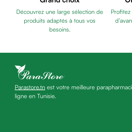
âge
LOSS
Découvrez une large sélection de
Profitez
Crème
SERUM
premières
produits adaptés à tous vos
d’avan
50
rides
ML
MIROSA
besoins.
Crème
BIOTINA
anti-
SERUM
rides
ANTI
peau
CHUTE
sèche
50ML
URBAN
Crème
CARE
anti-
HAIR
rides
CARE
Parastore.tn
est votre meilleure parapharmac
Soin
SERUM
ligne en Tunisie.
liftant
75
Fermeté
ML
CYTOLNAT
et
CYTOLCAP
peau
HUILE
matûre
CAPILLAIRE
PHYTO