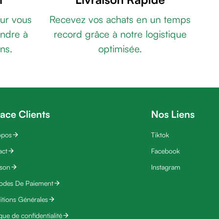
ur vous
Recevez vos achats en un temps
ndre à
record grâce à notre logistique
ns.
optimisée.
ace Clients
Nos Liens
opos
Tiktok
act
Facebook
ison
Instagram
odes De Paiement
tions Générales
ique de confidentialité