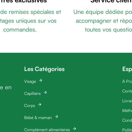
 de remises spéciales et
Une équipe dédiée po
tages uniques sur vos
accompagner et répo
commandes.
toutes vos questio
Les Catégories
Esp
Visage
À Pr
ie en
Cont
Capillaire
Livra
Corps
Méth
Bébé & maman
Condi
Complément alimentaires
Polit