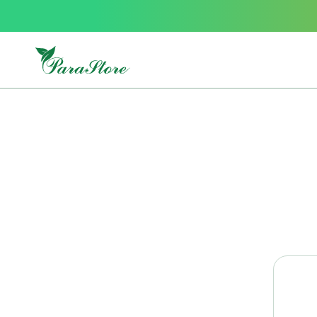
Packs
parastore
Pack
special
Pack
special
bebe
et
maman
Exclusif
parastore
Korean
skincare