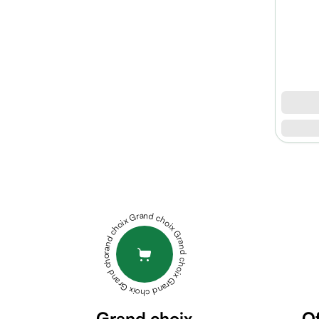
micellaire
Baume
Masque
visage
Gommage
visage
Pains
nettoyants
Huile
lavante
Crème
lavante
Mousse
Grand choix Grand choix Grand choix Grand choix Grand choix
nettoyante
Soin
anti-
âge
Sérum
anti-
Grand choix
Of