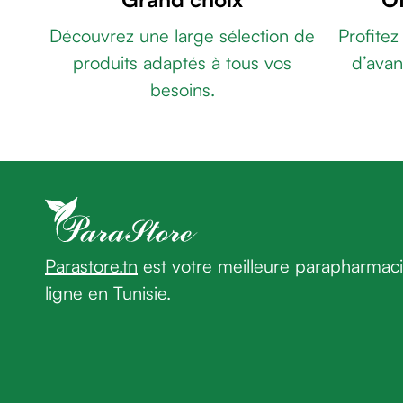
âge
Découvrez une large sélection de
Profitez
Crème
premières
produits adaptés à tous vos
d’avan
rides
besoins.
Crème
anti-
rides
peau
sèche
Crème
anti-
rides
Parastore.tn
est votre meilleure parapharmac
Soin
ligne en Tunisie.
liftant
Fermeté
et
peau
matûre