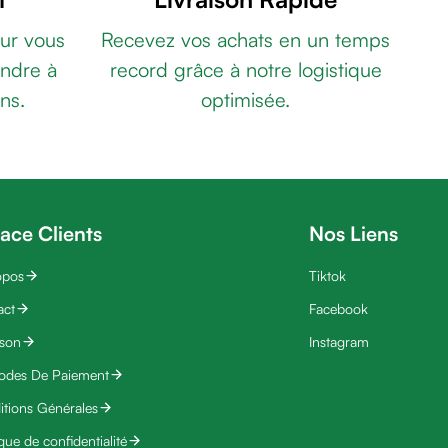
ur vous
Recevez vos achats en un temps
ndre à
record grâce à notre logistique
ns.
optimisée.
ace Clients
Nos Liens
opos
Tiktok
act
Facebook
ison
Instagram
odes De Paiement
tions Générales
ique de confidentialité