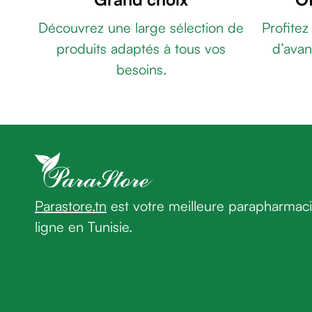
âge
SECRET
Découvrez une large sélection de
Profitez
Crème
SAVON
premières
produits adaptés à tous vos
d’avan
MASQUE
rides
SUBLIMATEUR
besoins.
Crème
110G
MIROSA
anti-
GEL
rides
NETTOYANT
peau
PEAUX
sèche
MIXTES
Crème
A
anti-
GRASSES
rides
200ML
RILASTIL
Parastore.tn
est votre meilleure parapharmac
Soin
DAILY
ligne en Tunisie.
liftant
CARE
Fermeté
LAIT
et
NETTOYANT
peau
VISAGE
matûre
200ML
DERMACARE