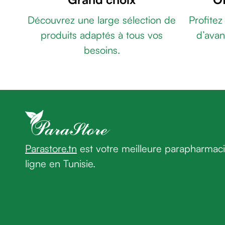
âge
HIALURO
Découvrez une large sélection de
Profitez
Crème
BEURRE
premières
produits adaptés à tous vos
d’avan
ULTRA
rides
HYDRATANT
besoins.
Crème
225ML
ACTIFINE
anti-
EMULSION
rides
APAISANTE
peau
REPARATRICE
sèche
180ML
VERYDERM
Crème
CREME
anti-
EMOLL
rides
RELIP
Parastore.tn
est votre meilleure parapharmac
Soin
100
ligne en Tunisie.
liftant
ML
LA
Fermeté
ROCHE
et
POSAY
peau
TOLERIANE
matûre
SENSITIVE