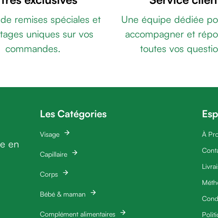
 de remises spéciales et
Une équipe dédiée po
tages uniques sur vos
accompagner et répo
commandes.
toutes vos questio
Les Catégories
Esp
Visage
À Pr
ie en
Cont
Capillaire
Livra
Corps
Méth
Bébé & maman
Condi
Complément alimentaires
Polit