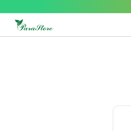
Packs
parastore
Pack
special
Pack
special
bebe
et
maman
Exclusif
parastore
Korean
skincare