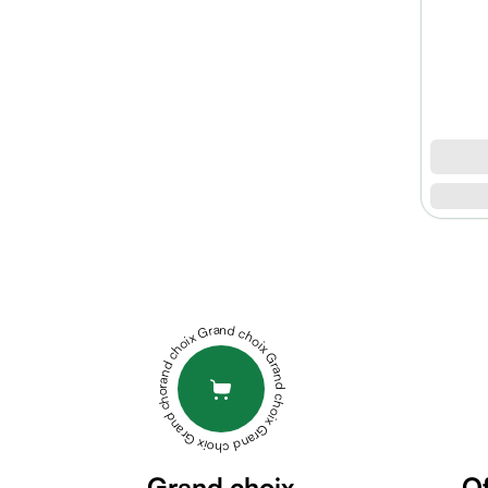
micellaire
Baume
Masque
visage
Gommage
visage
Pains
nettoyants
Huile
lavante
DUCRAY
Crème
DEXYANE
lavante
MED
Mousse
CRÈME
Grand choix Grand choix Grand choix Grand choix Grand choix
nettoyante
RÉPARATRICE
Soin
APAISANTE
anti-
100
âge
ML
DERMEDIC
Sérum
HYDRAIN
anti-
Grand choix
Of
3