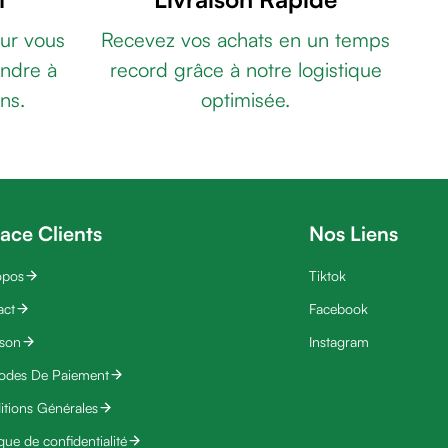
ur vous
Recevez vos achats en un temps
ndre à
record grâce à notre logistique
ns.
optimisée.
ace Clients
Nos Liens
opos
Tiktok
act
Facebook
ison
Instagram
odes De Paiement
tions Générales
ique de confidentialité