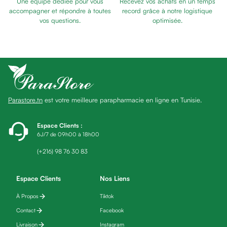
Une équipe dédiée pour vous
Recevez vos achats en un temps
Baume
accompagner et répondre à toutes
record grâce à notre logistique
Masque
vos questions.
optimisée.
visage
Gommage
visage
Pains
nettoyants
Huile
Parastore.tn
est votre meilleure parapharmacie en ligne en Tunisie.
lavante
Crème
lavante
Espace Clients
:
6J/7 de 09h00 à 18h00
Mousse
nettoyante
(+216) 98 76 30 83
Soin
anti-
Espace Clients
Nos Liens
âge
À Propos
Tiktok
Sérum
anti-
Contact
Facebook
âge
Livraison
Instagram