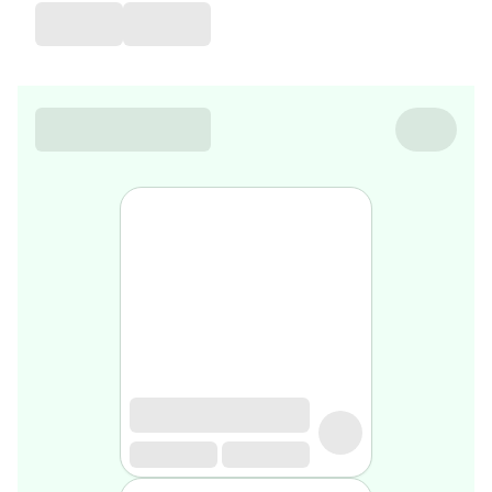
de
voyage
Sarrah's
favorite
Nature
&
bio
Aromathérapie
Huiles
essentielles
Huiles
végétales
Matériel
médical
Claquettes
orthpédiques
Matériel
médical
Homme