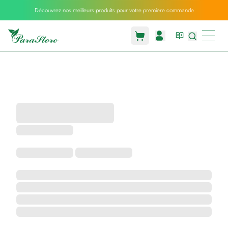
Découvrez nos meilleurs produits pour votre première commande
Packs
parastore
Pack
special
Pack
special
bebe
et
maman
Exclusif
parastore
Korean
skincare
Coussin