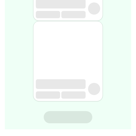
rasage
Après
rasage
Rasoir
&
accessoires
Douche
&
bain
homme
Douche
&
bain
homme
Déodorant
homme
Déodorant
homme