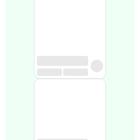
Soin
visage
homme
Nettoyant
&
gommage
Soin
hydratant
homme
Soin
anti
age
homme
Rasage
Mousse,
crème
&
gel
de