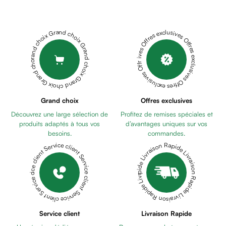
Cheveux
Fortifiant
Anti
Grand choix Grand choix Grand choix Grand choix Grand choix
Offres exclusives Offres exclusives Offres exclusives Offres exclusives Offres exclusives
chute
Anti
pelliculaire
Cheveux
blancs
Visage
Grand choix
Offres exclusives
Nettoyant
Découvrez une large sélection de
Profitez de remises spéciales et
&
produits adaptés à tous vos
d’avantages uniques sur vos
démaquillant
besoins.
commandes.
Lait
Livraison Rapide Livraison Rapide Livraison Rapide Livraison Rapide Livraison Rapide
Service client Service client Service client Service client Service client
démaquillant
Lotion
Gel
lavant
Eau
Service client
Livraison Rapide
micellaire