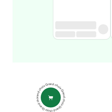
Homme
Soin
visage
homme
Nettoyant
&
gommage
Soin
hydratant
homme
Soin
anti
age
homme
Grand choix Grand choix Grand choix Grand choix Grand choix
Rasage
Mousse,
crème
&
gel