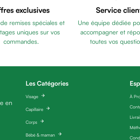
fres exclusives
Service clien
 de remises spéciales et
Une équipe dédiée po
tages uniques sur vos
accompagner et répo
commandes.
toutes vos questio
Les Catégories
Esp
Visage
À Pr
ie en
Cont
Capillaire
Livra
Corps
Méth
Bébé & maman
Condi