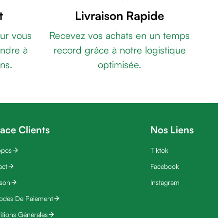
t
Livraison Rapide
ur vous
Recevez vos achats en un temps
ndre à
record grâce à notre logistique
ns.
optimisée.
ace Clients
Nos Liens
opos
Tiktok
act
Facebook
ison
Instagram
odes De Paiement
tions Générales