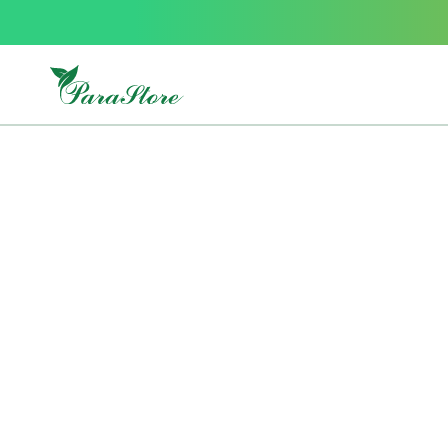
Packs
parastore
Pack
special
Pack
special
bebe
et
maman
Exclusif
parastore
Korean
skincare