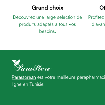
de
Grand choix
Of
rasage
Après
Découvrez une large sélection de
Profitez
rasage
produits adaptés à tous vos
d’avan
Rasoir
besoins.
&
accessoires
Douche
&
bain
homme
Douche
&
Parastore.tn
est votre meilleure parapharmac
bain
homme
ligne en Tunisie.
Déodorant
homme
Déodorant