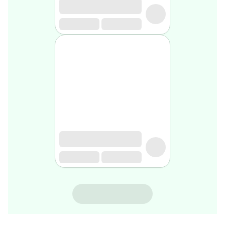
rasage
Après
rasage
Rasoir
&
accessoires
Douche
&
bain
homme
Douche
&
bain
homme
Déodorant
homme
Déodorant
homme