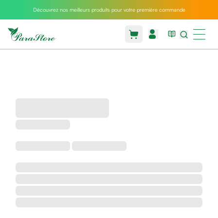
Découvrez nos meilleurs produits pour votre première commande
Packs
parastore
Pack
special
Pack
special
bebe
et
maman
Exclusif
parastore
Korean
skincare
Coussin