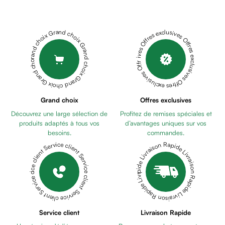
Cheveux
Fortifiant
Anti
Grand choix Grand choix Grand choix Grand choix Grand choix
Offres exclusives Offres exclusives Offres exclusives Offres exclusives Offres exclusives
chute
Anti
pelliculaire
Cheveux
blancs
Visage
Grand choix
Offres exclusives
Nettoyant
Découvrez une large sélection de
Profitez de remises spéciales et
&
produits adaptés à tous vos
d’avantages uniques sur vos
démaquillant
besoins.
commandes.
Lait
Livraison Rapide Livraison Rapide Livraison Rapide Livraison Rapide Livraison Rapide
Service client Service client Service client Service client Service client
démaquillant
Lotion
Gel
lavant
Eau
Service client
Livraison Rapide
micellaire