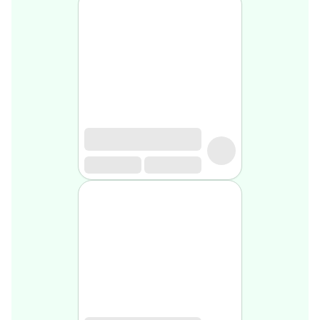
Soin
visage
homme
Nettoyant
&
gommage
Soin
hydratant
homme
Soin
anti
age
homme
Rasage
Mousse,
crème
&
gel
de