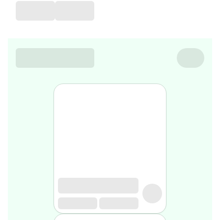
de
voyage
Sarrah's
favorite
Nature
&
bio
Aromathérapie
Huiles
essentielles
Huiles
végétales
Matériel
médical
Claquettes
orthpédiques
Matériel
médical
Homme