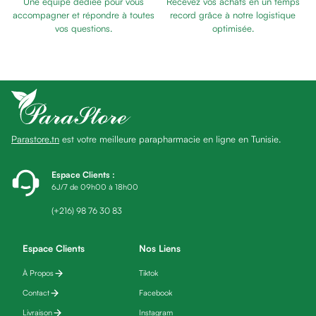
Une équipe dédiée pour vous
Recevez vos achats en un temps
Baume
accompagner et répondre à toutes
record grâce à notre logistique
Masque
vos questions.
optimisée.
visage
Gommage
visage
Pains
nettoyants
Huile
Parastore.tn
est votre meilleure parapharmacie en ligne en Tunisie.
lavante
Crème
lavante
Espace Clients
:
6J/7 de 09h00 à 18h00
Mousse
nettoyante
(+216) 98 76 30 83
Soin
anti-
Espace Clients
Nos Liens
âge
À Propos
Tiktok
Sérum
anti-
Contact
Facebook
âge
Livraison
Instagram