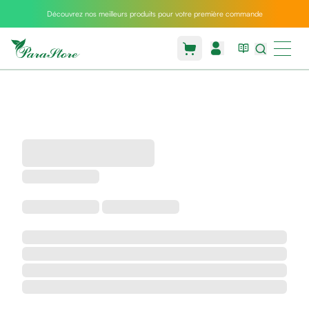
Découvrez nos meilleurs produits pour votre première commande
Packs
parastore
Pack
special
Pack
special
bebe
et
maman
Exclusif
parastore
Korean
skincare
Sarrah's