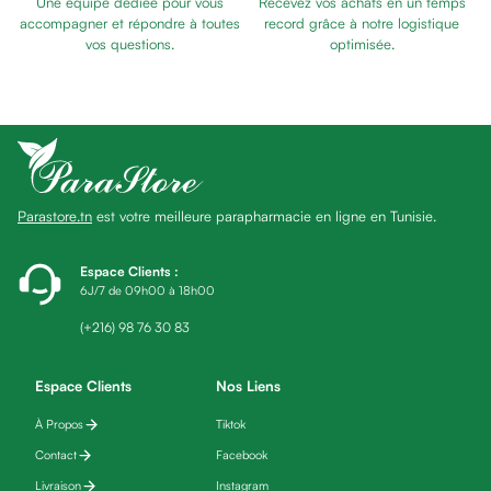
Une équipe dédiée pour vous
Recevez vos achats en un temps
Eau
accompagner et répondre à toutes
record grâce à notre logistique
micellaire
vos questions.
optimisée.
Baume
Masque
visage
Gommage
visage
Pains
Parastore.tn
est votre meilleure parapharmacie en ligne en Tunisie.
nettoyants
Huile
lavante
Espace Clients
:
6J/7 de 09h00 à 18h00
Crème
lavante
(+216) 98 76 30 83
Mousse
nettoyante
Espace Clients
Nos Liens
Soin
À Propos
Tiktok
anti-
âge
Contact
Facebook
Sérum
Livraison
Instagram