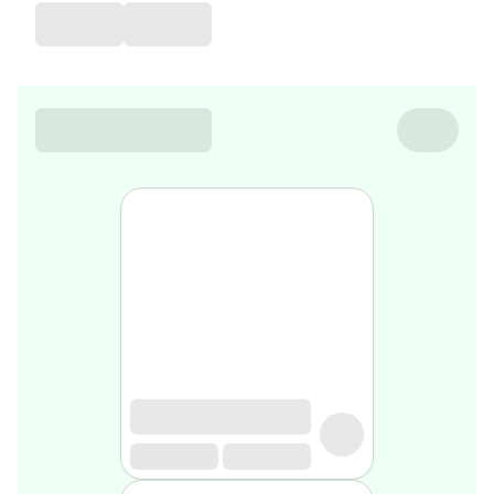
favorite
Coussin
de
voyage
Nesrine’s
favorite
Nature
&
bio
Aromathérapie
Huiles
essentielles
Huiles
végétales
Matériel
médical
Claquettes
orthpédiques
Matériel