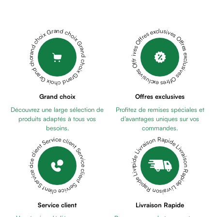
Déodorant
homme
Cheveux
Grand choix Grand choix Grand choix Grand choix Grand choix
Offres exclusives Offres exclusives Offres exclusives Offres exclusives Offres exclusives
Fortifiant
Anti
chute
Anti
pelliculaire
Cheveux
Grand choix
Offres exclusives
blancs
Découvrez une large sélection de
Profitez de remises spéciales et
Visage
produits adaptés à tous vos
d’avantages uniques sur vos
Nettoyant
besoins.
commandes.
&
Livraison Rapide Livraison Rapide Livraison Rapide Livraison Rapide Livraison Rapide
Service client Service client Service client Service client Service client
démaquillant
Lait
démaquillant
Lotion
Gel
Service client
Livraison Rapide
lavant