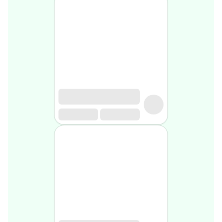
médical
Homme
Soin
visage
homme
Nettoyant
&
gommage
Soin
hydratant
homme
Soin
anti
age
homme
Rasage
Mousse,
crème
&