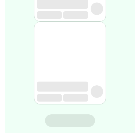
gel
de
rasage
Après
rasage
Rasoir
&
accessoires
Douche
&
bain
homme
Douche
&
bain
homme
Déodorant
homme