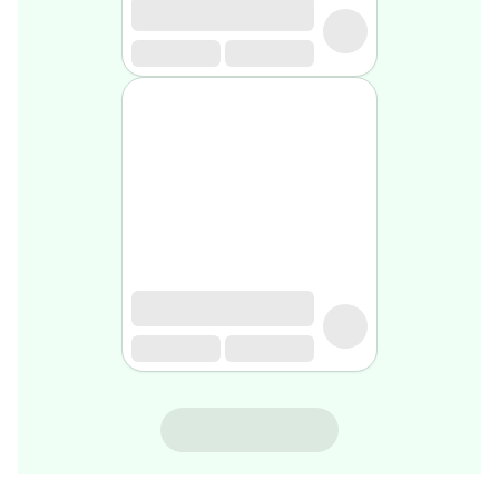
rasage
Après
rasage
Rasoir
&
accessoires
Douche
&
bain
homme
Douche
&
bain
homme
Déodorant
homme
Déodorant
homme