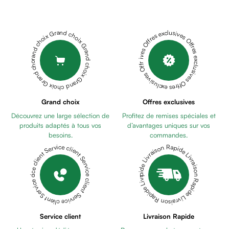
Cheveux
Fortifiant
Anti
Grand choix Grand choix Grand choix Grand choix Grand choix
Offres exclusives Offres exclusives Offres exclusives Offres exclusives Offres exclusives
chute
Anti
pelliculaire
Cheveux
blancs
Visage
Grand choix
Offres exclusives
Nettoyant
Découvrez une large sélection de
Profitez de remises spéciales et
&
produits adaptés à tous vos
d’avantages uniques sur vos
démaquillant
besoins.
commandes.
Lait
Livraison Rapide Livraison Rapide Livraison Rapide Livraison Rapide Livraison Rapide
Service client Service client Service client Service client Service client
démaquillant
Lotion
Gel
lavant
Eau
Service client
Livraison Rapide
micellaire