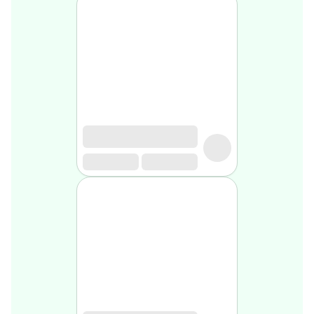
Soin
visage
homme
Nettoyant
&
gommage
Soin
hydratant
homme
Soin
anti
age
homme
Rasage
Mousse,
crème
&
gel
de