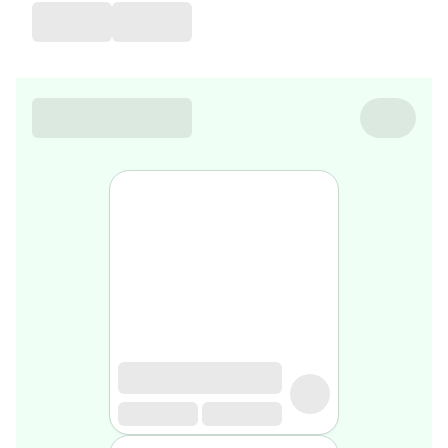
de
voyage
Sarrah's
favorite
Nature
&
bio
Aromathérapie
Huiles
essentielles
Huiles
végétales
Matériel
médical
Claquettes
orthpédiques
Matériel
médical
Homme