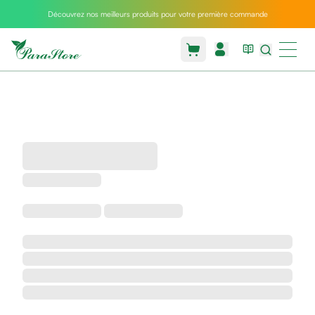
Découvrez nos meilleurs produits pour votre première commande
Packs
parastore
Pack
special
Pack
special
bebe
et
maman
Exclusif
parastore
Korean
skincare
Coussin