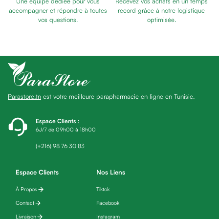
Une équipe dédiée pour vous
Recevez vos achats en un temps
Baume
accompagner et répondre à toutes
record grâce à notre logistique
Masque
vos questions.
optimisée.
visage
Gommage
visage
Pains
nettoyants
Huile
Parastore.tn
est votre meilleure parapharmacie en ligne en Tunisie.
lavante
Crème
lavante
Espace Clients
:
6J/7 de 09h00 à 18h00
Mousse
nettoyante
(+216) 98 76 30 83
Soin
anti-
Espace Clients
Nos Liens
âge
À Propos
Tiktok
Sérum
anti-
Contact
Facebook
âge
Livraison
Instagram