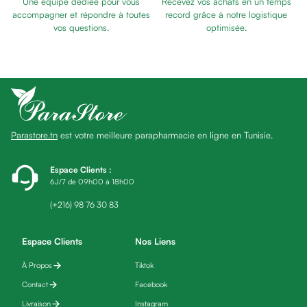
Une équipe dédiée pour vous
Recevez vos achats en un temps
Baume
accompagner et répondre à toutes
record grâce à notre logistique
Masque
vos questions.
optimisée.
visage
Gommage
visage
Pains
nettoyants
Huile
Parastore.tn
est votre meilleure parapharmacie en ligne en Tunisie.
lavante
Crème
lavante
Espace Clients
:
6J/7 de 09h00 à 18h00
Mousse
nettoyante
(+216) 98 76 30 83
Soin
anti-
Espace Clients
Nos Liens
âge
À Propos
Tiktok
Sérum
anti-
Contact
Facebook
âge
Livraison
Instagram