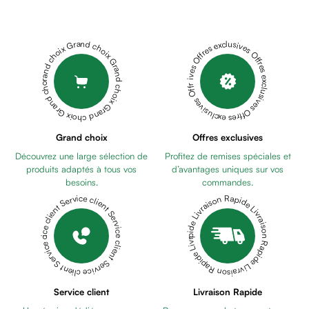
Cheveux
Fortifiant
Anti
Grand choix Grand choix Grand choix Grand choix Grand choix
Offres exclusives Offres exclusives Offres exclusives Offres exclusives Offres exclusives
chute
Anti
pelliculaire
Cheveux
blancs
Visage
Grand choix
Offres exclusives
Nettoyant
Découvrez une large sélection de
Profitez de remises spéciales et
&
produits adaptés à tous vos
d’avantages uniques sur vos
démaquillant
besoins.
commandes.
Lait
Livraison Rapide Livraison Rapide Livraison Rapide Livraison Rapide Livraison Rapide
Service client Service client Service client Service client Service client
démaquillant
Lotion
Gel
lavant
Eau
Service client
Livraison Rapide
micellaire