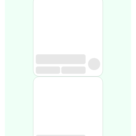
Soin
visage
homme
Nettoyant
&
gommage
Soin
hydratant
homme
Soin
anti
age
homme
Rasage
Mousse,
crème
&
gel
de