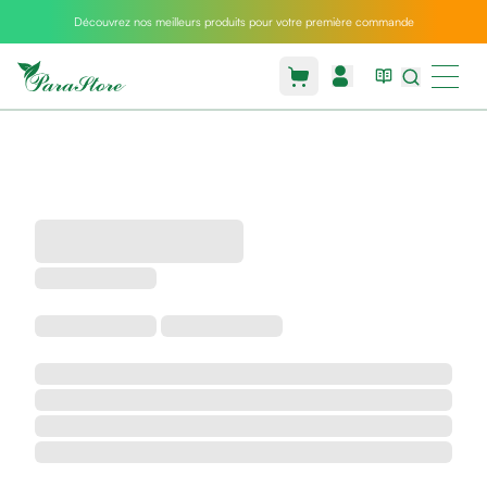
Découvrez nos meilleurs produits pour votre première commande
Packs
parastore
Pack
special
Pack
special
bebe
et
maman
Exclusif
parastore
Korean
skincare
Coussin