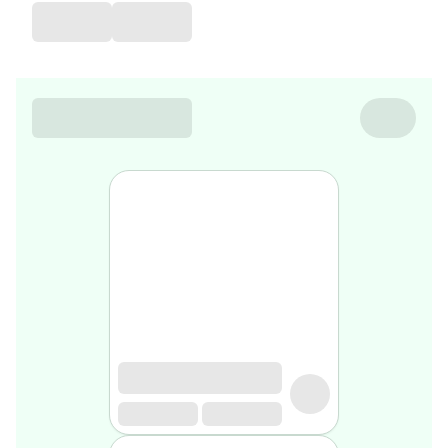
de
voyage
Sarrah's
favorite
Nature
&
bio
Aromathérapie
Huiles
essentielles
Huiles
végétales
Matériel
médical
Claquettes
orthpédiques
Matériel
médical
Homme