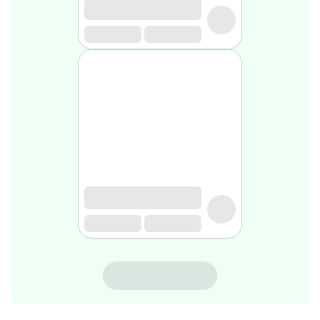
rasage
Après
rasage
Rasoir
&
accessoires
Douche
&
bain
homme
Douche
&
bain
homme
Déodorant
homme
Déodorant
homme