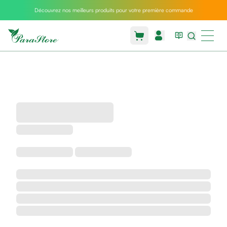
Découvrez nos meilleurs produits pour votre première commande
Packs
parastore
Pack
special
Pack
special
bebe
et
maman
Exclusif
parastore
Korean
skincare
Coussin