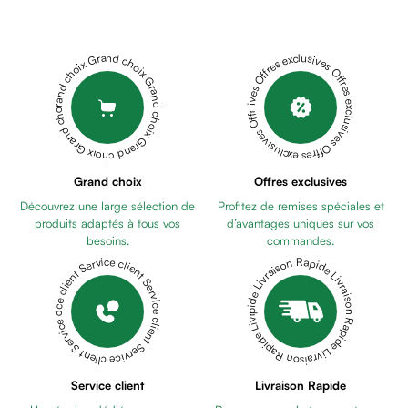
Cheveux
Fortifiant
Anti
Grand choix Grand choix Grand choix Grand choix Grand choix
Offres exclusives Offres exclusives Offres exclusives Offres exclusives Offres exclusives
chute
Anti
pelliculaire
Cheveux
blancs
Visage
Grand choix
Offres exclusives
Nettoyant
Découvrez une large sélection de
Profitez de remises spéciales et
&
produits adaptés à tous vos
d’avantages uniques sur vos
démaquillant
besoins.
commandes.
Lait
Livraison Rapide Livraison Rapide Livraison Rapide Livraison Rapide Livraison Rapide
Service client Service client Service client Service client Service client
démaquillant
Lotion
Gel
lavant
Eau
Service client
Livraison Rapide
micellaire