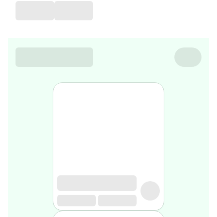
de
voyage
Sarrah's
favorite
Nature
&
bio
Aromathérapie
Huiles
essentielles
Huiles
végétales
Matériel
médical
Claquettes
orthpédiques
Matériel
médical
Homme