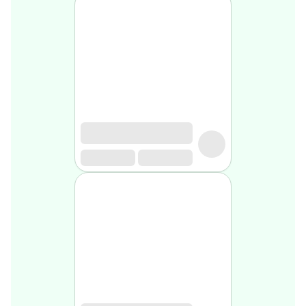
Soin
visage
homme
Nettoyant
&
gommage
Soin
hydratant
homme
Soin
anti
age
homme
Rasage
Mousse,
crème
&
gel
de