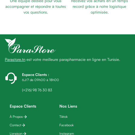
Une équipe dédiée pour vous
Recevez vos achats en un temps
Baume
accompagner et répondre à toutes
record grâce à notre logistique
Masque
vos questions.
optimisée.
visage
Gommage
visage
Pains
nettoyants
Huile
Parastore.tn
est votre meilleure parapharmacie en ligne en Tunisie.
lavante
Crème
lavante
Espace Clients
:
6J/7 de 09h00 à 18h00
Mousse
nettoyante
(+216) 98 76 30 83
Soin
anti-
Espace Clients
Nos Liens
âge
À Propos
Tiktok
Sérum
anti-
Contact
Facebook
âge
Livraison
Instagram