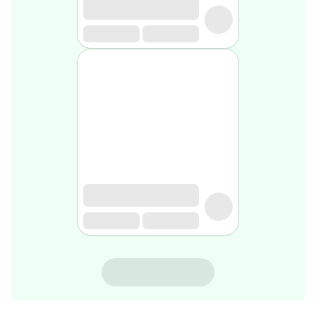
rasage
Après
rasage
Rasoir
&
accessoires
Douche
&
bain
homme
Douche
&
bain
homme
Déodorant
homme
Déodorant
homme