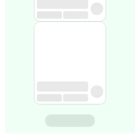
rasage
Après
rasage
Rasoir
&
accessoires
Douche
&
bain
homme
Douche
&
bain
homme
Déodorant
homme
Déodorant
homme