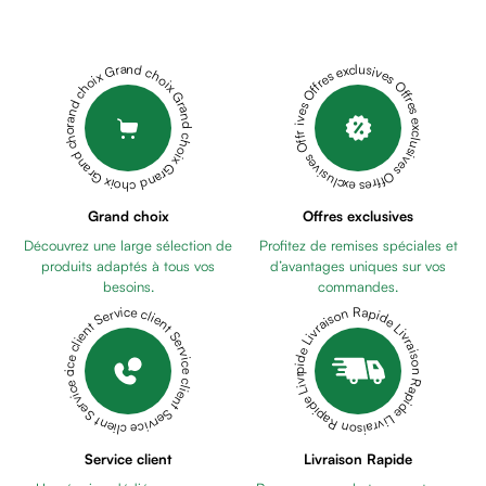
Cheveux
Fortifiant
Anti
Grand choix Grand choix Grand choix Grand choix Grand choix
Offres exclusives Offres exclusives Offres exclusives Offres exclusives Offres exclusives
chute
Anti
pelliculaire
Cheveux
blancs
Visage
Grand choix
Offres exclusives
Nettoyant
Découvrez une large sélection de
Profitez de remises spéciales et
&
produits adaptés à tous vos
d’avantages uniques sur vos
démaquillant
besoins.
commandes.
Lait
Livraison Rapide Livraison Rapide Livraison Rapide Livraison Rapide Livraison Rapide
Service client Service client Service client Service client Service client
démaquillant
Lotion
Gel
lavant
Eau
Service client
Livraison Rapide
micellaire