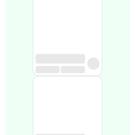
Soin
visage
homme
Nettoyant
&
gommage
Soin
hydratant
homme
Soin
anti
age
homme
Rasage
Mousse,
crème
&
gel
de