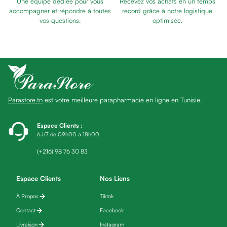
Une équipe dédiée pour vous
Recevez vos achats en un temps
Baume
accompagner et répondre à toutes
record grâce à notre logistique
Masque
vos questions.
optimisée.
visage
Gommage
visage
Pains
nettoyants
Huile
Parastore.tn
est votre meilleure parapharmacie en ligne en Tunisie.
lavante
Crème
lavante
Espace Clients
:
6J/7 de 09h00 à 18h00
Mousse
nettoyante
(+216) 98 76 30 83
Soin
anti-
Espace Clients
Nos Liens
âge
À Propos
Tiktok
Sérum
anti-
Contact
Facebook
âge
Livraison
Instagram