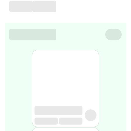
de
voyage
Sarrah's
favorite
Nature
&
bio
Aromathérapie
Huiles
essentielles
Huiles
végétales
Matériel
médical
Claquettes
orthpédiques
Matériel
médical
Homme