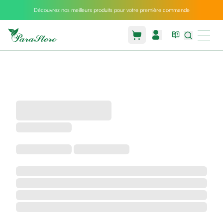
Découvrez nos meilleurs produits pour votre première commande
Packs
parastore
Pack
special
Pack
special
bebe
et
maman
Exclusif
parastore
Korean
skincare
Coussin