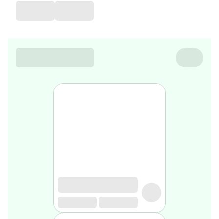
de
voyage
Sarrah's
favorite
Nature
&
bio
Aromathérapie
Huiles
essentielles
Huiles
végétales
Matériel
médical
Claquettes
orthpédiques
Matériel
médical
Homme