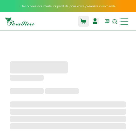
Découvrez nos meilleurs produits pour votre première commande
Packs
parastore
Pack
special
Pack
special
bebe
et
maman
Exclusif
parastore
Korean
skincare
Coussin