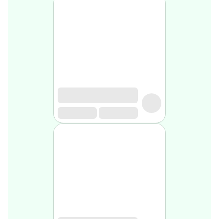
Soin
visage
homme
Nettoyant
&
gommage
Soin
hydratant
homme
Soin
anti
age
homme
Rasage
Mousse,
crème
&
gel
de