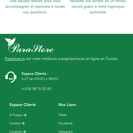
Une équipe dédiée pour vous
Recevez vos achats en un temps
Baume
accompagner et répondre à toutes
record grâce à notre logistique
Masque
vos questions.
optimisée.
visage
Gommage
visage
Pains
nettoyants
Huile
Parastore.tn
est votre meilleure parapharmacie en ligne en Tunisie.
lavante
Crème
lavante
Espace Clients
:
6J/7 de 09h00 à 18h00
Mousse
nettoyante
(+216) 98 76 30 83
Soin
anti-
Espace Clients
Nos Liens
âge
À Propos
Tiktok
Sérum
anti-
Contact
Facebook
âge
Livraison
Instagram