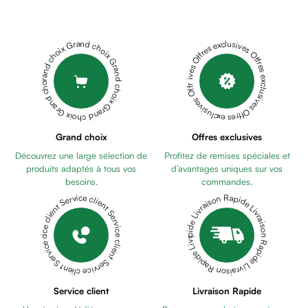
Cheveux
Fortifiant
Anti
Grand choix Grand choix Grand choix Grand choix Grand choix
Offres exclusives Offres exclusives Offres exclusives Offres exclusives Offres exclusives
chute
Anti
pelliculaire
Cheveux
blancs
Visage
Grand choix
Offres exclusives
Nettoyant
Découvrez une large sélection de
Profitez de remises spéciales et
&
produits adaptés à tous vos
d’avantages uniques sur vos
démaquillant
besoins.
commandes.
Lait
Livraison Rapide Livraison Rapide Livraison Rapide Livraison Rapide Livraison Rapide
Service client Service client Service client Service client Service client
démaquillant
Lotion
Gel
lavant
Eau
Service client
Livraison Rapide
micellaire