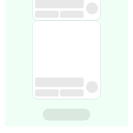
rasage
Après
rasage
Rasoir
&
accessoires
Douche
&
bain
homme
Douche
&
bain
homme
Déodorant
homme
Déodorant
homme