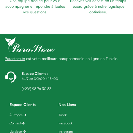
Une équipe dédiée pour vous
Recevez vos achats en un temps
Baume
accompagner et répondre à toutes
record grâce à notre logistique
Masque
vos questions.
optimisée.
visage
Gommage
visage
Pains
nettoyants
Huile
Parastore.tn
est votre meilleure parapharmacie en ligne en Tunisie.
lavante
Crème
lavante
Espace Clients
:
6J/7 de 09h00 à 18h00
Mousse
nettoyante
(+216) 98 76 30 83
Soin
anti-
Espace Clients
Nos Liens
âge
À Propos
Tiktok
Sérum
anti-
Contact
Facebook
âge
Livraison
Instagram