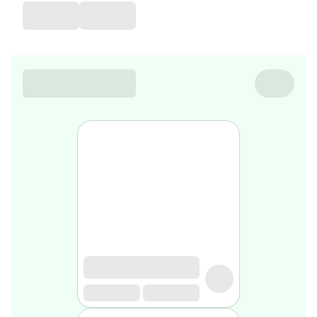
de
voyage
Sarrah's
favorite
Nature
&
bio
Aromathérapie
Huiles
essentielles
Huiles
végétales
Matériel
médical
Claquettes
orthpédiques
Matériel
médical
Homme