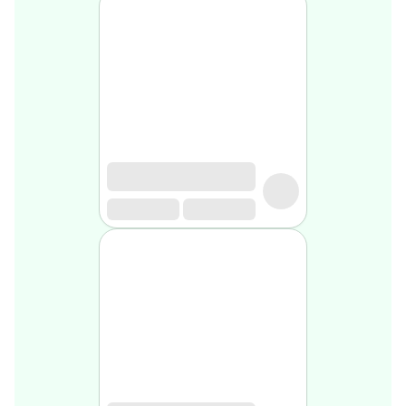
Soin
visage
homme
Nettoyant
&
gommage
Soin
hydratant
homme
Soin
anti
age
homme
Rasage
Mousse,
crème
&
gel
de