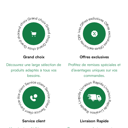
Cheveux
Fortifiant
Anti
Grand choix Grand choix Grand choix Grand choix Grand choix
Offres exclusives Offres exclusives Offres exclusives Offres exclusives Offres exclusives
chute
Anti
pelliculaire
Cheveux
blancs
Visage
Grand choix
Offres exclusives
Nettoyant
Découvrez une large sélection de
Profitez de remises spéciales et
&
produits adaptés à tous vos
d’avantages uniques sur vos
démaquillant
besoins.
commandes.
Lait
Livraison Rapide Livraison Rapide Livraison Rapide Livraison Rapide Livraison Rapide
Service client Service client Service client Service client Service client
démaquillant
Lotion
Gel
lavant
Eau
Service client
Livraison Rapide
micellaire