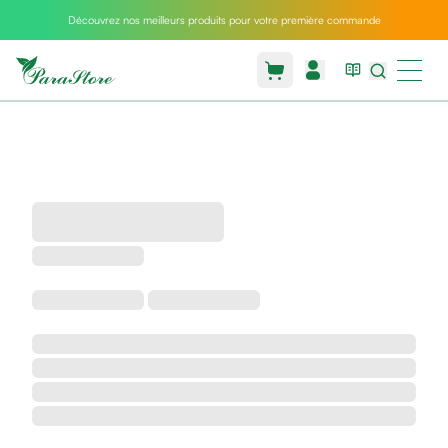
Découvrez nos meilleurs produits pour votre première commande
Packs
parastore
Pack
special
Pack
special
bebe
et
maman
Exclusif
parastore
Korean
skincare
Coussin