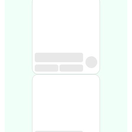
Soin
visage
homme
Nettoyant
&
gommage
Soin
hydratant
homme
Soin
anti
age
homme
Rasage
Mousse,
crème
&
gel
de