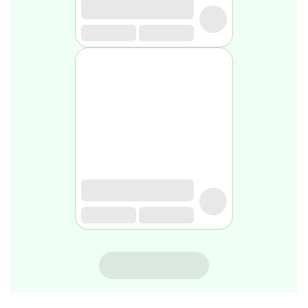
rasage
Après
rasage
Rasoir
&
accessoires
Douche
&
bain
homme
Douche
&
bain
homme
Déodorant
homme
Déodorant
homme