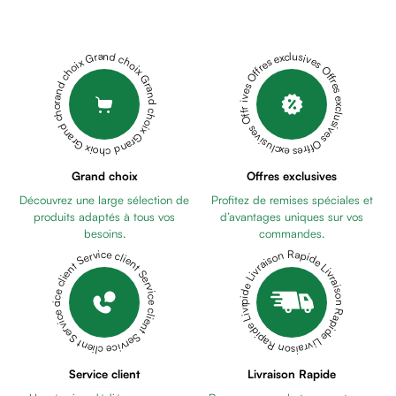
Cheveux
Fortifiant
Anti
Grand choix Grand choix Grand choix Grand choix Grand choix
Offres exclusives Offres exclusives Offres exclusives Offres exclusives Offres exclusives
chute
Anti
pelliculaire
Cheveux
blancs
Visage
Grand choix
Offres exclusives
Nettoyant
Découvrez une large sélection de
Profitez de remises spéciales et
&
produits adaptés à tous vos
d’avantages uniques sur vos
démaquillant
besoins.
commandes.
Lait
Livraison Rapide Livraison Rapide Livraison Rapide Livraison Rapide Livraison Rapide
Service client Service client Service client Service client Service client
démaquillant
Lotion
Gel
lavant
Eau
Service client
Livraison Rapide
micellaire