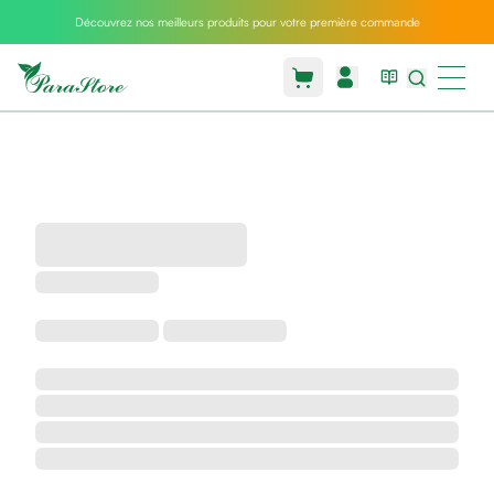
Découvrez nos meilleurs produits pour votre première commande
Packs
parastore
Pack
special
Pack
special
bebe
et
maman
Exclusif
parastore
Korean
skincare
Coussin