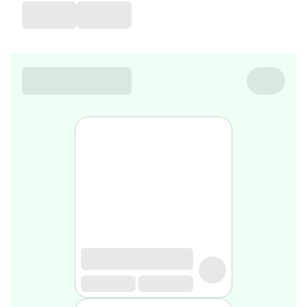
de
voyage
Sarrah's
favorite
Nature
&
bio
Aromathérapie
Huiles
essentielles
Huiles
végétales
Matériel
médical
Claquettes
orthpédiques
Matériel
médical
Homme