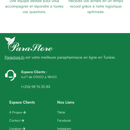
Une équipe dédiée pour vous
Recevez vos achats en un temps
Baume
accompagner et répondre à toutes
record grâce à notre logistique
Masque
vos questions.
optimisée.
visage
Gommage
visage
Pains
nettoyants
Huile
Parastore.tn
est votre meilleure parapharmacie en ligne en Tunisie.
lavante
Crème
lavante
Espace Clients
:
6J/7 de 09h00 à 18h00
Mousse
nettoyante
(+216) 98 76 30 83
Soin
anti-
Espace Clients
Nos Liens
âge
À Propos
Tiktok
Sérum
anti-
Contact
Facebook
âge
Livraison
Instagram