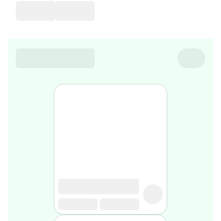
de
voyage
Sarrah's
favorite
Nature
&
bio
Aromathérapie
Huiles
essentielles
Huiles
végétales
Matériel
médical
Claquettes
orthpédiques
Matériel
médical
Homme