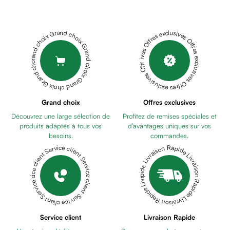
Cheveux
Fortifiant
Anti
Grand choix Grand choix Grand choix Grand choix Grand choix
Offres exclusives Offres exclusives Offres exclusives Offres exclusives Offres exclusives
chute
Anti
pelliculaire
Cheveux
blancs
Visage
Grand choix
Offres exclusives
Nettoyant
Découvrez une large sélection de
Profitez de remises spéciales et
&
produits adaptés à tous vos
d’avantages uniques sur vos
démaquillant
besoins.
commandes.
Lait
Livraison Rapide Livraison Rapide Livraison Rapide Livraison Rapide Livraison Rapide
Service client Service client Service client Service client Service client
démaquillant
Lotion
Gel
lavant
Eau
Service client
Livraison Rapide
micellaire