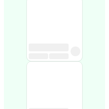
Soin
visage
homme
Nettoyant
&
gommage
Soin
hydratant
homme
Soin
anti
age
homme
Rasage
Mousse,
crème
&
gel
de