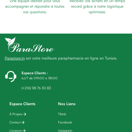
Une équipe dédiée pour vous
Recevez vos achats en un temps
Baume
accompagner et répondre à toutes
record grâce à notre logistique
Masque
vos questions.
optimisée.
visage
Gommage
visage
Pains
nettoyants
Huile
Parastore.tn
est votre meilleure parapharmacie en ligne en Tunisie.
lavante
Crème
lavante
Espace Clients
:
6J/7 de 09h00 à 18h00
Mousse
nettoyante
(+216) 98 76 30 83
Soin
anti-
Espace Clients
Nos Liens
âge
À Propos
Tiktok
Sérum
anti-
Contact
Facebook
âge
Livraison
Instagram