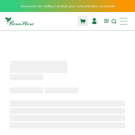
Découvrez nos meilleurs produits pour votre première commande
Packs
parastore
Pack
special
Pack
special
bebe
et
maman
Exclusif
parastore
Korean
skincare
Coussin