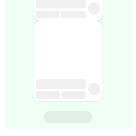
rasage
Après
rasage
Rasoir
&
accessoires
Douche
&
bain
homme
Douche
&
bain
homme
Déodorant
homme
Déodorant
homme