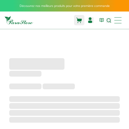
Découvrez nos meilleurs produits pour votre première commande
Packs
parastore
Pack
special
Pack
special
bebe
et
maman
Exclusif
parastore
Korean
skincare
Coussin