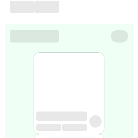
de
voyage
Sarrah's
favorite
Nature
&
bio
Aromathérapie
Huiles
essentielles
Huiles
végétales
Matériel
médical
Claquettes
orthpédiques
Matériel
médical
Homme