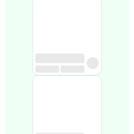
Soin
visage
homme
Nettoyant
&
gommage
Soin
hydratant
homme
Soin
anti
age
homme
Rasage
Mousse,
crème
&
gel
de