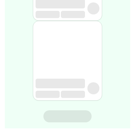
rasage
Après
rasage
Rasoir
&
accessoires
Douche
&
bain
homme
Douche
&
bain
homme
Déodorant
homme
Déodorant
homme