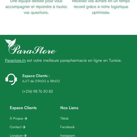
Une équipe dédiée pour vous
Recevez vos achats en un temps
Baume
accompagner et répondre à toutes
record grâce à notre logistique
Masque
vos questions.
optimisée.
visage
Gommage
visage
Pains
nettoyants
Huile
Parastore.tn
est votre meilleure parapharmacie en ligne en Tunisie.
lavante
Crème
lavante
Espace Clients
:
6J/7 de 09h00 à 18h00
Mousse
nettoyante
(+216) 98 76 30 83
Soin
anti-
Espace Clients
Nos Liens
âge
À Propos
Tiktok
Sérum
anti-
Contact
Facebook
âge
Livraison
Instagram