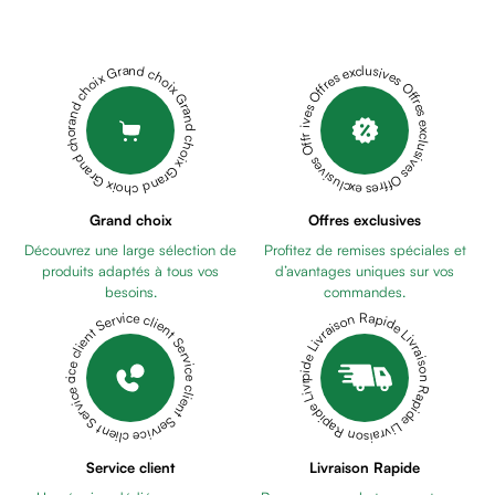
Cheveux
Fortifiant
Anti
Grand choix Grand choix Grand choix Grand choix Grand choix
Offres exclusives Offres exclusives Offres exclusives Offres exclusives Offres exclusives
chute
Anti
pelliculaire
Cheveux
blancs
Visage
Grand choix
Offres exclusives
Nettoyant
Découvrez une large sélection de
Profitez de remises spéciales et
&
produits adaptés à tous vos
d’avantages uniques sur vos
démaquillant
besoins.
commandes.
Lait
Livraison Rapide Livraison Rapide Livraison Rapide Livraison Rapide Livraison Rapide
Service client Service client Service client Service client Service client
démaquillant
Lotion
Gel
lavant
Eau
Service client
Livraison Rapide
micellaire