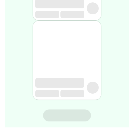
rasage
Après
rasage
Rasoir
&
accessoires
Douche
&
bain
homme
Douche
&
bain
homme
Déodorant
homme
Déodorant
homme