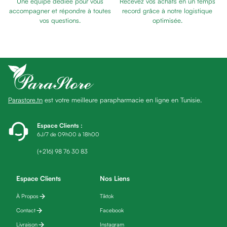
Une équipe dédiée pour vous
Recevez vos achats en un temps
Baume
accompagner et répondre à toutes
record grâce à notre logistique
Masque
vos questions.
optimisée.
visage
Gommage
visage
Pains
nettoyants
Huile
Parastore.tn
est votre meilleure parapharmacie en ligne en Tunisie.
lavante
Crème
lavante
Espace Clients
:
6J/7 de 09h00 à 18h00
Mousse
nettoyante
(+216) 98 76 30 83
Soin
anti-
Espace Clients
Nos Liens
âge
À Propos
Tiktok
Sérum
anti-
Contact
Facebook
âge
Livraison
Instagram