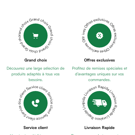
Cheveux
Fortifiant
Anti
Grand choix Grand choix Grand choix Grand choix Grand choix
Offres exclusives Offres exclusives Offres exclusives Offres exclusives Offres exclusives
chute
Anti
pelliculaire
Cheveux
blancs
Visage
Grand choix
Offres exclusives
Nettoyant
Découvrez une large sélection de
Profitez de remises spéciales et
&
produits adaptés à tous vos
d’avantages uniques sur vos
démaquillant
besoins.
commandes.
Lait
Livraison Rapide Livraison Rapide Livraison Rapide Livraison Rapide Livraison Rapide
Service client Service client Service client Service client Service client
démaquillant
Lotion
Gel
lavant
Eau
Service client
Livraison Rapide
micellaire