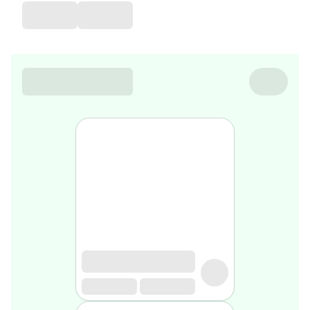
de
voyage
Sarrah's
favorite
Nature
&
bio
Aromathérapie
Huiles
essentielles
Huiles
végétales
Matériel
médical
Claquettes
orthpédiques
Matériel
médical
Homme