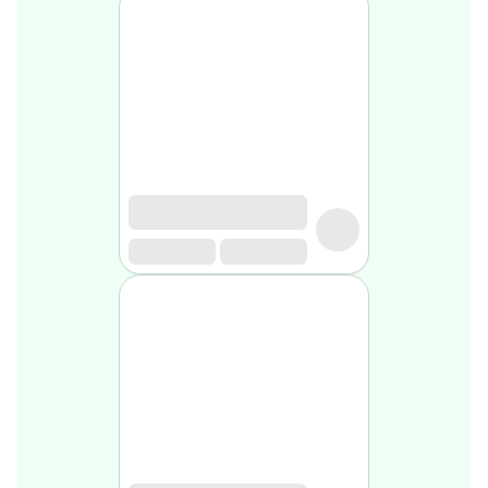
Soin
visage
homme
Nettoyant
&
gommage
Soin
hydratant
homme
Soin
anti
age
homme
Rasage
Mousse,
crème
&
gel
de