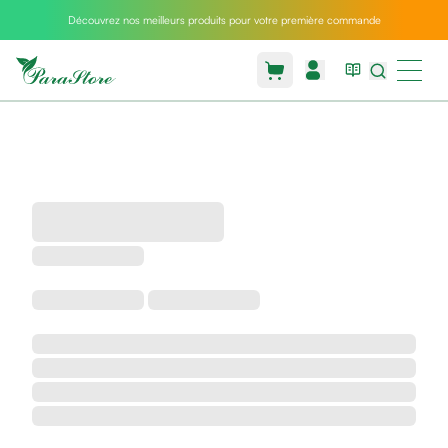
Découvrez nos meilleurs produits pour votre première commande
Packs
parastore
Pack
special
Pack
special
bebe
et
maman
Exclusif
parastore
Korean
skincare
Coussin