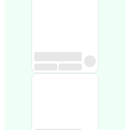
Soin
visage
homme
Nettoyant
&
gommage
Soin
hydratant
homme
Soin
anti
age
homme
Rasage
Mousse,
crème
&
gel
de