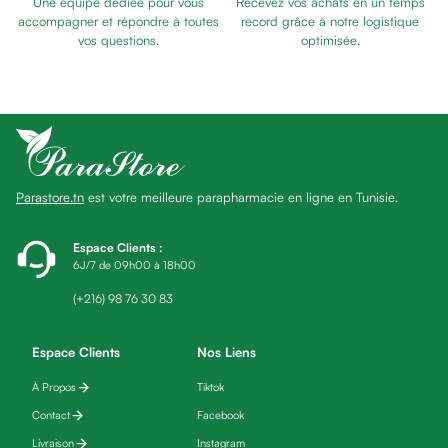
Une équipe dédiée pour vous
Recevez vos achats en un temps
Baume
accompagner et répondre à toutes
record grâce à notre logistique
Masque
vos questions.
optimisée.
visage
Gommage
visage
Pains
nettoyants
Huile
Parastore.tn
est votre meilleure parapharmacie en ligne en Tunisie.
lavante
Crème
lavante
Espace Clients
:
6J/7 de 09h00 à 18h00
Mousse
nettoyante
(+216) 98 76 30 83
Soin
anti-
Espace Clients
Nos Liens
âge
À Propos
Tiktok
Sérum
anti-
Contact
Facebook
âge
Livraison
Instagram