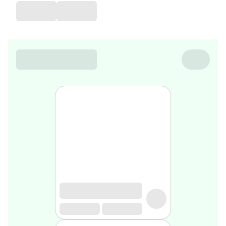
de
voyage
Sarrah's
favorite
Nature
&
bio
Aromathérapie
Huiles
essentielles
Huiles
végétales
Matériel
médical
Claquettes
orthpédiques
Matériel
médical
Homme