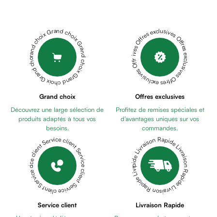
Cheveux
Fortifiant
Anti
Grand choix Grand choix Grand choix Grand choix Grand choix
Offres exclusives Offres exclusives Offres exclusives Offres exclusives Offres exclusives
chute
Anti
pelliculaire
Cheveux
blancs
Visage
Grand choix
Offres exclusives
Nettoyant
Découvrez une large sélection de
Profitez de remises spéciales et
&
produits adaptés à tous vos
d’avantages uniques sur vos
démaquillant
besoins.
commandes.
Lait
Livraison Rapide Livraison Rapide Livraison Rapide Livraison Rapide Livraison Rapide
Service client Service client Service client Service client Service client
démaquillant
Lotion
Gel
lavant
Eau
Service client
Livraison Rapide
micellaire