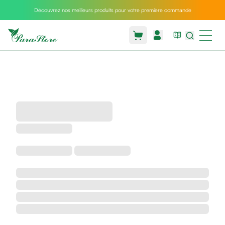
Découvrez nos meilleurs produits pour votre première commande
Packs
parastore
Pack
special
Pack
special
bebe
et
maman
Exclusif
parastore
Korean
skincare
Coussin