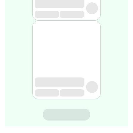
rasage
Après
rasage
Rasoir
&
accessoires
Douche
&
bain
homme
Douche
&
bain
homme
Déodorant
homme
Déodorant
homme