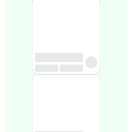
Soin
visage
homme
Nettoyant
&
gommage
Soin
hydratant
homme
Soin
anti
age
homme
Rasage
Mousse,
crème
&
gel
de