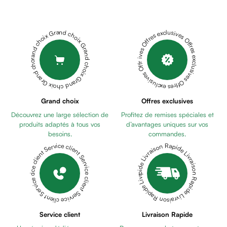
Cheveux
Fortifiant
Anti
Grand choix Grand choix Grand choix Grand choix Grand choix
Offres exclusives Offres exclusives Offres exclusives Offres exclusives Offres exclusives
chute
Anti
pelliculaire
Cheveux
blancs
Visage
Grand choix
Offres exclusives
Nettoyant
Découvrez une large sélection de
Profitez de remises spéciales et
&
produits adaptés à tous vos
d’avantages uniques sur vos
démaquillant
besoins.
commandes.
Lait
Livraison Rapide Livraison Rapide Livraison Rapide Livraison Rapide Livraison Rapide
Service client Service client Service client Service client Service client
démaquillant
Lotion
Gel
lavant
Eau
Service client
Livraison Rapide
micellaire