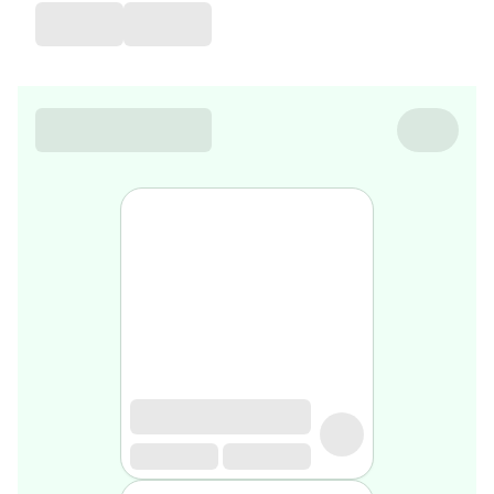
de
voyage
Sarrah's
favorite
Nature
&
bio
Aromathérapie
Huiles
essentielles
Huiles
végétales
Matériel
médical
Claquettes
orthpédiques
Matériel
médical
Homme