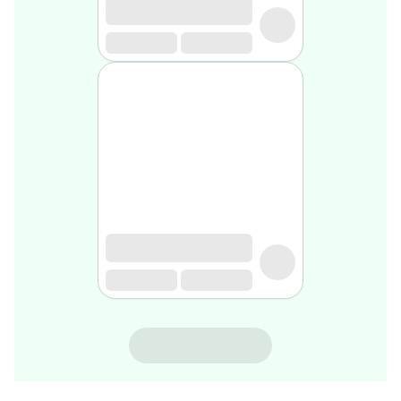
rasage
Après
rasage
Rasoir
&
accessoires
Douche
&
bain
homme
Douche
&
bain
homme
Déodorant
homme
Déodorant
homme