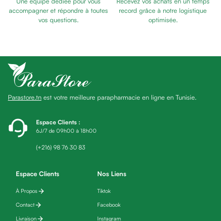
Une équipe dédiée pour vous
Recevez vos achats en un temps
Baume
accompagner et répondre à toutes
record grâce à notre logistique
Masque
vos questions.
optimisée.
visage
Gommage
visage
Pains
nettoyants
Huile
Parastore.tn
est votre meilleure parapharmacie en ligne en Tunisie.
lavante
Crème
lavante
Espace Clients
:
6J/7 de 09h00 à 18h00
Mousse
nettoyante
(+216) 98 76 30 83
Soin
anti-
Espace Clients
Nos Liens
âge
À Propos
Tiktok
Sérum
anti-
Contact
Facebook
âge
Livraison
Instagram