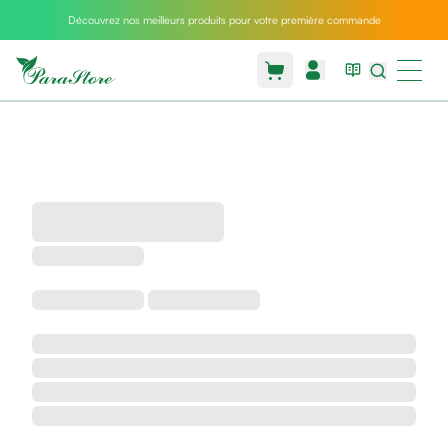
Découvrez nos meilleurs produits pour votre première commande
Packs
parastore
Pack
special
Pack
special
bebe
et
maman
Exclusif
parastore
Korean
skincare
Coussin