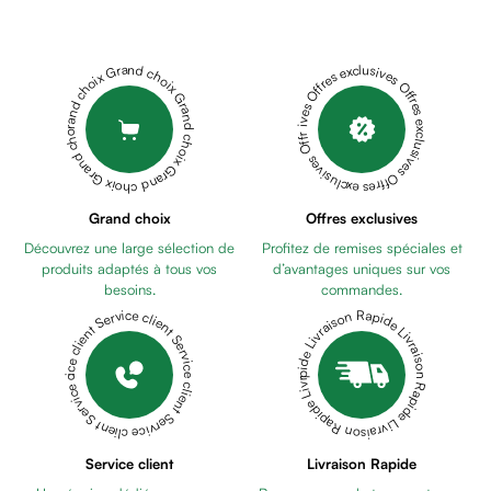
Cheveux
Fortifiant
Anti
Grand choix Grand choix Grand choix Grand choix Grand choix
Offres exclusives Offres exclusives Offres exclusives Offres exclusives Offres exclusives
chute
Anti
pelliculaire
Cheveux
blancs
Visage
Grand choix
Offres exclusives
Nettoyant
Découvrez une large sélection de
Profitez de remises spéciales et
&
produits adaptés à tous vos
d’avantages uniques sur vos
démaquillant
besoins.
commandes.
Lait
Livraison Rapide Livraison Rapide Livraison Rapide Livraison Rapide Livraison Rapide
Service client Service client Service client Service client Service client
démaquillant
Lotion
Gel
lavant
Eau
Service client
Livraison Rapide
micellaire