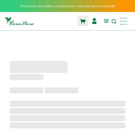
Découvrez nos meilleurs produits pour votre première commande
Packs
parastore
Pack
special
Pack
special
bebe
et
maman
Exclusif
parastore
Korean
skincare
Coussin