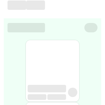
de
voyage
Sarrah's
favorite
Nature
&
bio
Aromathérapie
Huiles
essentielles
Huiles
végétales
Matériel
médical
Claquettes
orthpédiques
Matériel
médical
Homme