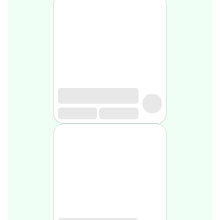
Soin
visage
homme
Nettoyant
&
gommage
Soin
hydratant
homme
Soin
anti
age
homme
Rasage
Mousse,
crème
&
gel
de