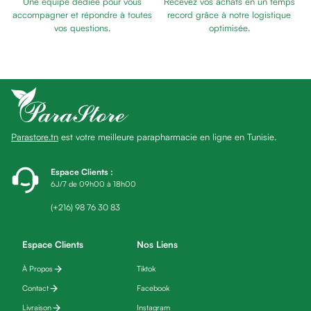
Une équipe dédiée pour vous
Recevez vos achats en un temps
Baume
accompagner et répondre à toutes
record grâce à notre logistique
Masque
vos questions.
optimisée.
visage
Gommage
visage
Pains
nettoyants
Huile
Parastore.tn
est votre meilleure parapharmacie en ligne en Tunisie.
lavante
Crème
lavante
Espace Clients
:
6J/7 de 09h00 à 18h00
Mousse
nettoyante
(+216) 98 76 30 83
Soin
anti-
Espace Clients
Nos Liens
âge
À Propos
Tiktok
Sérum
anti-
Contact
Facebook
âge
Livraison
Instagram