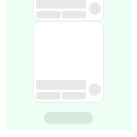
rasage
Après
rasage
Rasoir
&
accessoires
Douche
&
bain
homme
Douche
&
bain
homme
Déodorant
homme
Déodorant
homme