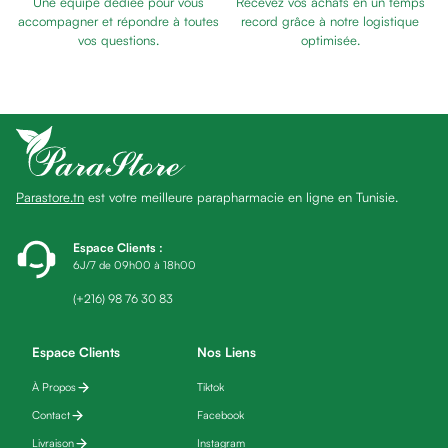
Une équipe dédiée pour vous
Recevez vos achats en un temps
Baume
accompagner et répondre à toutes
record grâce à notre logistique
Masque
vos questions.
optimisée.
visage
Gommage
visage
Pains
nettoyants
Huile
Parastore.tn
est votre meilleure parapharmacie en ligne en Tunisie.
lavante
Crème
lavante
Espace Clients
:
6J/7 de 09h00 à 18h00
Mousse
nettoyante
(+216) 98 76 30 83
Soin
anti-
Espace Clients
Nos Liens
âge
À Propos
Tiktok
Sérum
anti-
Contact
Facebook
âge
Livraison
Instagram