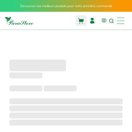
Découvrez nos meilleurs produits pour votre première commande
Packs
parastore
Pack
special
Pack
special
bebe
et
maman
Exclusif
parastore
Korean
skincare
Coussin