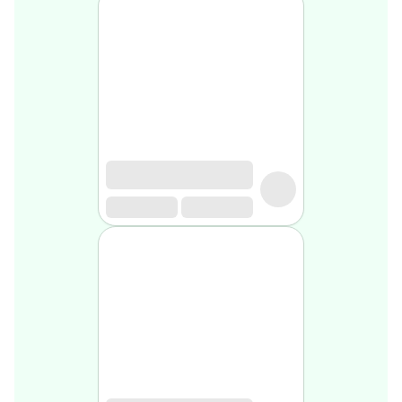
Soin
visage
homme
Nettoyant
&
gommage
Soin
hydratant
homme
Soin
anti
age
homme
Rasage
Mousse,
crème
&
gel
de