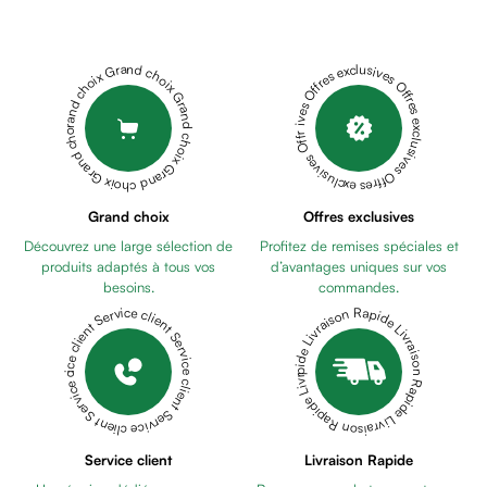
Cheveux
Fortifiant
Anti
Grand choix Grand choix Grand choix Grand choix Grand choix
Offres exclusives Offres exclusives Offres exclusives Offres exclusives Offres exclusives
chute
Anti
pelliculaire
Cheveux
blancs
Visage
Grand choix
Offres exclusives
Nettoyant
Découvrez une large sélection de
Profitez de remises spéciales et
&
produits adaptés à tous vos
d’avantages uniques sur vos
démaquillant
besoins.
commandes.
Lait
Livraison Rapide Livraison Rapide Livraison Rapide Livraison Rapide Livraison Rapide
Service client Service client Service client Service client Service client
démaquillant
Lotion
Gel
lavant
Eau
Service client
Livraison Rapide
micellaire