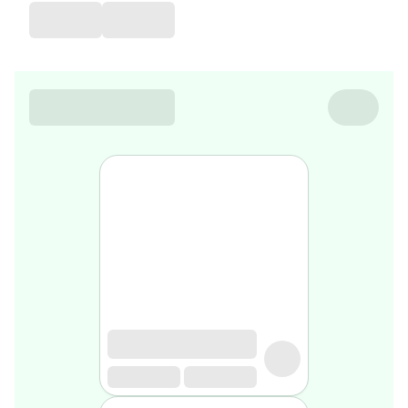
de
voyage
Sarrah's
favorite
Nature
&
bio
Aromathérapie
Huiles
essentielles
Huiles
végétales
Matériel
médical
Claquettes
orthpédiques
Matériel
médical
Homme