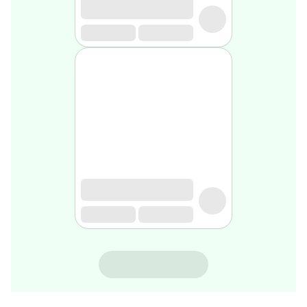
rasage
Après
rasage
Rasoir
&
accessoires
Douche
&
bain
homme
Douche
&
bain
homme
Déodorant
homme
Déodorant
homme